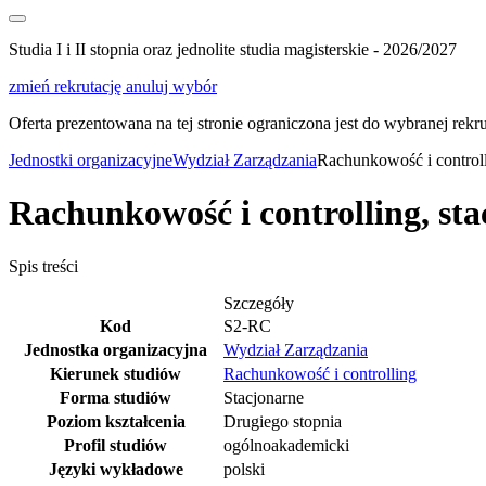
Studia I i II stopnia oraz jednolite studia magisterskie - 2026/2027
zmień rekrutację
anuluj wybór
Oferta prezentowana na tej stronie ograniczona jest do wybranej rekrut
Jednostki organizacyjne
Wydział Zarządzania
Rachunkowość i controlli
Rachunkowość i controlling, sta
Spis treści
Szczegóły
Kod
S2-RC
Jednostka organizacyjna
Wydział Zarządzania
Kierunek studiów
Rachunkowość i controlling
Forma studiów
Stacjonarne
Poziom kształcenia
Drugiego stopnia
Profil studiów
ogólnoakademicki
Języki wykładowe
polski