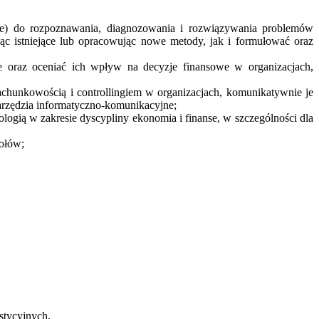
awne) do rozpoznawania, diagnozowania i rozwiązywania problemów
ąc istniejące lub opracowując nowe metody, jak i formułować oraz
ne oraz oceniać ich wpływ na decyzje finansowe w organizacjach,
achunkowością i controllingiem w organizacjach, komunikatywnie je
rzędzia informatyczno-komunikacyjne;
ogią w zakresie dyscypliny ekonomia i finanse, w szczególności dla
ołów;
stycyjnych,