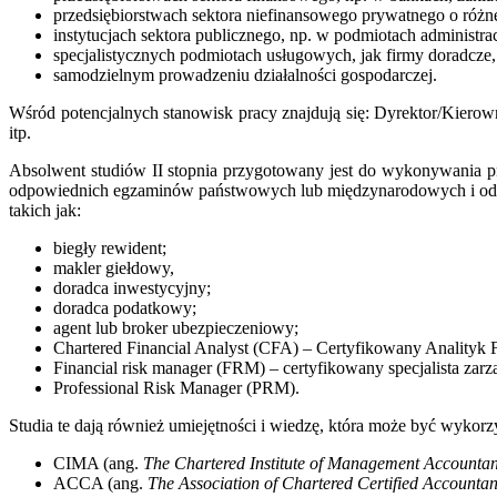
przedsiębiorstwach sektora niefinansowego prywatnego o różne
instytucjach sektora publicznego, np. w podmiotach administrac
specjalistycznych podmiotach usługowych, jak firmy doradcze,
samodzielnym prowadzeniu działalności gospodarczej.
Wśród potencjalnych stanowisk pracy znajdują się: Dyrektor/Kierow
itp.
Absolwent studiów II stopnia przygotowany jest do wykonywania pracy
odpowiednich egzaminów państwowych lub międzynarodowych i odb
takich jak:
biegły rewident;
makler giełdowy,
doradca inwestycyjny;
doradca podatkowy;
agent lub broker ubezpieczeniowy;
Chartered Financial Analyst (CFA) – Certyfikowany Analityk
Financial risk manager (FRM) – certyfikowany specjalista zar
Professional Risk Manager (PRM).
Studia te dają również umiejętności i wiedzę, która może być wykor
CIMA (ang.
The Chartered Institute of Management Accountan
ACCA (ang.
The Association of Chartered Certified Accountan