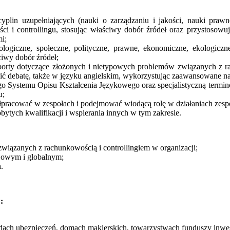
scyplin uzupełniających (nauki o zarządzaniu i jakości, nauki pr
 i controllingu, stosując właściwy dobór źródeł oraz przystosowuj
i;
ologiczne, społeczne, polityczne, prawne, ekonomiczne, ekologicz
ciwy dobór źródeł;
aporty dotyczące złożonych i nietypowych problemów związanych z r
 debatę, także w języku angielskim, wykorzystując zaawansowane na
 Systemu Opisu Kształcenia Językowego oraz specjalistyczną terminol
u;
łpracować w zespołach i podejmować wiodącą rolę w działaniach zesp
ytych kwalifikacji i wspierania innych w tym zakresie.
 związanych z rachunkowością i controllingiem w organizacji;
ajowym i globalnym;
.
:
adach ubezpieczeń, domach maklerskich, towarzystwach funduszy inwe