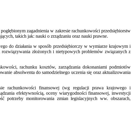
u pogłębionym zagadnienia w zakresie rachunkowości przedsiębiorstw
ących, takich jak: nauki o zrządzaniu oraz nauki prawne.
owego do działania w sposób przedsiębiorczy w wymiarze krajowym i
 i rozwiązywania złożonych i nietypowych problemów związanych z
unkowości, rachunku kosztów, zarządzania dokonaniami podmiotów
wanie absolwenta do samodzielnego uczenia się oraz aktualizowania
ie rachunkowości finansowej (wg regulacji prawa krajowego i
dzania efektywnością, oceny wiarygodności finansowej, inwestycji
mość potrzeby monitorowania zmian legislacyjnych ww. obszarach,