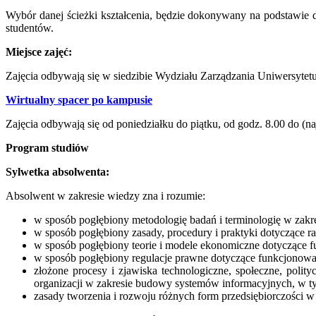
Wybór danej ścieżki kształcenia, będzie dokonywany na podstawie d
studentów.
Miejsce zajęć:
Zajęcia odbywają się w siedzibie Wydziału Zarządzania Uniwersytet
Wirtualny spacer po kampusie
Zajęcia odbywają się od poniedziałku do piątku, od godz. 8.00 do (na
Program studiów
Sylwetka absolwenta:
Absolwent w zakresie wiedzy zna i rozumie:
w sposób pogłębiony metodologię badań i terminologię w zakres
w sposób pogłębiony zasady, procedury i praktyki dotyczące ra
w sposób pogłębiony teorie i modele ekonomiczne dotyczące fu
w sposób pogłębiony regulacje prawne dotyczące funkcjonowani
złożone procesy i zjawiska technologiczne, społeczne, poli
organizacji w zakresie budowy systemów informacyjnych, w t
zasady tworzenia i rozwoju różnych form przedsiębiorczości 