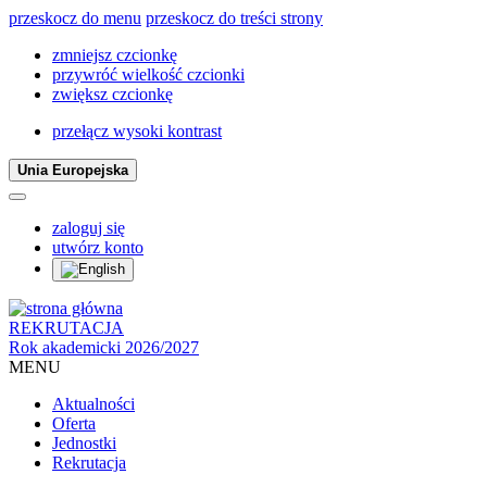
przeskocz do menu
przeskocz do treści strony
zmniejsz czcionkę
przywróć wielkość czcionki
zwiększ czcionkę
przełącz wysoki kontrast
Unia Europejska
zaloguj się
utwórz konto
REKRUTACJA
Rok akademicki 2026/2027
MENU
Aktualności
Oferta
Jednostki
Rekrutacja