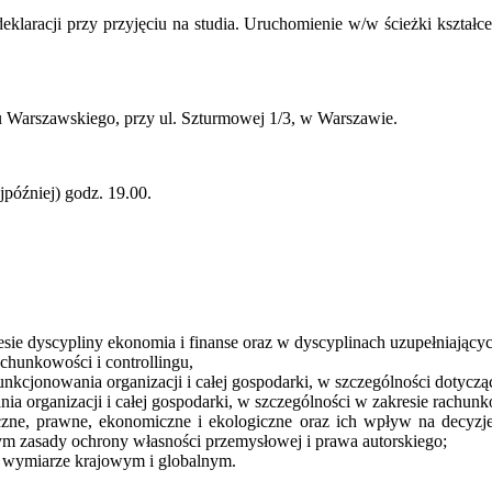
eklaracji przy przyjęciu na studia. Uruchomienie w/w ścieżki kształ
u Warszawskiego, przy ul. Szturmowej 1/3, w Warszawie.
jpóźniej) godz. 19.00.
ie dyscypliny ekonomia i finanse oraz w dyscyplinach uzupełniających
chunkowości i controllingu,
nkcjonowania organizacji i całej gospodarki, w szczególności dotycz
a organizacji i całej gospodarki, w szczególności w zakresie rachunk
tyczne, prawne, ekonomiczne i ekologiczne oraz ich wpływ na decyzj
ym zasady ochrony własności przemysłowej i prawa autorskiego;
w wymiarze krajowym i globalnym.