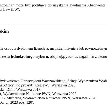
Controlling” może być podstawą do uzyskania zwolnienia Absolwen
ess Law (LW).
lskim
się osoby z dyplomem licencjata, magistra, inżyniera lub równorzędny
ie
testu jednokrotnego wyboru
, obejmujący zakres zagadnień z ekono
Wydawnictwo Uniwersytetu Warszawskiego, Sekcja Wydawnicza Wydz
od teorii do praktyki
, CeDeWu, Warszawa 2023.
rska, Difin, Warszawa 2017.
Pfaff, Wydawnictwo Naukowe PWN, Warszawa 2023.
ed. B. Micherda, Wydawnictwo Naukowe PWN, Warszawa 2020.
Dz. U. 2023 poz. 120).