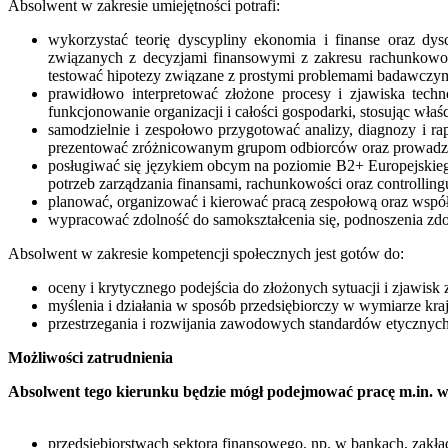
Absolwent w zakresie umiejętności potrafi:
wykorzystać teorię dyscypliny ekonomia i finanse oraz dy
związanych z decyzjami finansowymi z zakresu rachunkowości
testować hipotezy związane z prostymi problemami badawczym
prawidłowo interpretować złożone procesy i zjawiska techn
funkcjonowanie organizacji i całości gospodarki, stosując właś
samodzielnie i zespołowo przygotować analizy, diagnozy i r
prezentować zróżnicowanym grupom odbiorców oraz prowadzić
posługiwać się językiem obcym na poziomie B2+ Europejskiego
potrzeb zarządzania finansami, rachunkowości oraz controlling
planować, organizować i kierować pracą zespołową oraz wspó
wypracować zdolność do samokształcenia się, podnoszenia zdob
Absolwent w zakresie kompetencji społecznych jest gotów do:
oceny i krytycznego podejścia do złożonych sytuacji i zjawisk
myślenia i działania w sposób przedsiębiorczy w wymiarze kr
przestrzegania i rozwijania zawodowych standardów etycznych
Możliwości zatrudnienia
Absolwent tego kierunku będzie mógł podejmować pracę m.in. w
przedsiębiorstwach sektora finansowego, np. w bankach, zakł