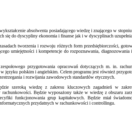
 wykształcenie absolwenta posiadającego wiedzę i znającego w stopni
 się do dyscypliny ekonomia i finanse jak i w dyscyplinach uzupełniaj
zasadach tworzenia i rozwoju różnych form przedsiębiorczości, got
jącego umiejętności i kompetencje do rozpoznawania, diagnozowania
 i zespołowego przygotowania opracowań dotyczących m. in. rach
w języku polskim i angielskim. Celem programu jest również przygoto
zestrzegania i rozwijania zawodowych standardów etycznych.
ędzie szeroką wiedzę z zakresu kluczowych zagadnień w zakres
 w rachunkowości. Będzie wyposażony także w wiedzę z obszaru zarzą
 specyfiki funkcjonowania grup kapitałowych. Będzie miał świado
informatycznych przydatnych w rachunkowości i controllingu.