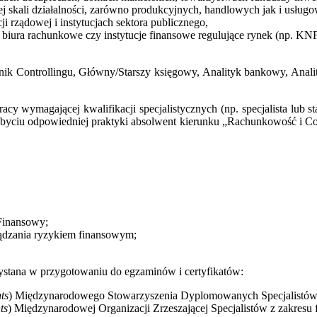
j skali działalności, zarówno produkcyjnych, handlowych jak i usług
ji rządowej i instytucjach sektora publicznego,
 biura rachunkowe czy instytucje finansowe regulujące rynek (np. KNF
nik Controllingu, Główny/Starszy księgowy, Analityk bankowy, Analit
 wymagającej kwalifikacji specjalistycznych (np. specjalista lub stars
yciu odpowiedniej praktyki absolwent kierunku „Rachunkowość i C
 Finansowy;
ządzania ryzykiem finansowym;
zystana w przygotowaniu do egzaminów i certyfikatów:
ts
) Międzynarodowego Stowarzyszenia Dyplomowanych Specjalistów 
ts
) Międzynarodowej Organizacji Zrzeszającej Specjalistów z zakresu