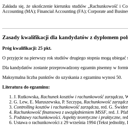
Zakłada się, że ukończenie kierunku studiów „Rachunkowość i 
Accounting (MA); Financial Accounting (FA); Corporate and Busin
Zasady kwalifikacji dla kandydatów z dyplomem po
Próg kwalifikacji: 25 pkt.
O przyjęcie na pierwszy rok studiów drugiego stopnia mogą ubiegać 
Dla kandydatów zostanie przeprowadzony egzamin pisemny w form
Maksymalna liczba punktów do uzyskania z egzaminu wynosi 50.
Literatura do egzaminu:
J. Rutkowska,
Rachunek kosztów i rachunkowość zarządcza
, 
G. Lew, E. Maruszewska, P. Szczypa,
Rachunkowość zarządcza 
Controlling kosztów i rachunkowość zarządcza
, red. G. Świde
Rachunkowość finansowa z uwzględnieniem MSSF
, red. J. 
Podstawy rachunkowości. Aspekty teoretyczne i praktyczne
, r
Ustawa o rachunkowości z 29 września 1994 (Tekst jednolity, 