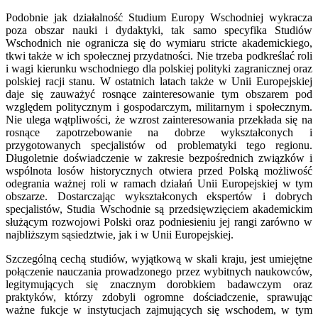
Podobnie jak działalność Studium Europy Wschodniej wykracza
poza obszar nauki i dydaktyki, tak samo specyfika Studiów
Wschodnich nie ogranicza się do wymiaru stricte akademickiego,
tkwi także w ich społecznej przydatności. Nie trzeba podkreślać roli
i wagi kierunku wschodniego dla polskiej polityki zagranicznej oraz
polskiej racji stanu. W ostatnich latach także w Unii Europejskiej
daje się zauważyć rosnące zainteresowanie tym obszarem pod
względem politycznym i gospodarczym, militarnym i społecznym.
Nie ulega wątpliwości, że wzrost zainteresowania przekłada się na
rosnące zapotrzebowanie na dobrze wykształconych i
przygotowanych specjalistów od problematyki tego regionu.
Długoletnie doświadczenie w zakresie bezpośrednich związków i
wspólnota losów historycznych otwiera przed Polską możliwość
odegrania ważnej roli w ramach działań Unii Europejskiej w tym
obszarze. Dostarczając wykształconych ekspertów i dobrych
specjalistów, Studia Wschodnie są przedsięwzięciem akademickim
służącym rozwojowi Polski oraz podniesieniu jej rangi zarówno w
najbliższym sąsiedztwie, jak i w Unii Europejskiej.
Szczególną cechą studiów, wyjątkową w skali kraju, jest umiejętne
połączenie nauczania prowadzonego przez wybitnych naukowców,
legitymujących się znacznym dorobkiem badawczym oraz
praktyków, którzy zdobyli ogromne dościadczenie, sprawując
ważne fukcje w instytucjach zajmujących się wschodem, w tym