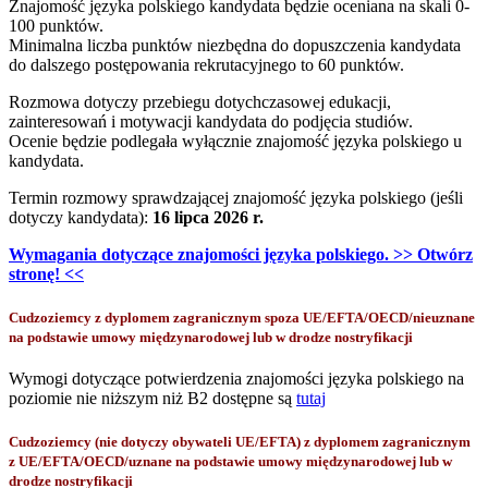
Znajomość języka polskiego kandydata będzie oceniana na skali 0-
100 punktów.
Minimalna liczba punktów niezbędna do dopuszczenia kandydata
do dalszego postępowania rekrutacyjnego to 60 punktów.
Rozmowa dotyczy przebiegu dotychczasowej edukacji,
zainteresowań i motywacji kandydata do podjęcia studiów.
Ocenie będzie podlegała wyłącznie znajomość języka polskiego u
kandydata.
Termin rozmowy sprawdzającej znajomość języka polskiego (jeśli
dotyczy kandydata):
16 lipca 2026 r.
Wymagania dotyczące znajomości języka polskiego. >> Otwórz
stronę! <<
Cudzoziemcy z dyplomem zagranicznym spoza UE/EFTA/OECD/nieuznane
na podstawie umowy międzynarodowej lub w drodze nostryfikacji
Wymogi dotyczące potwierdzenia znajomości języka polskiego na
poziomie nie niższym niż B2 dostępne są
tutaj
Cudzoziemcy (nie dotyczy obywateli UE/EFTA) z dyplomem zagranicznym
z UE/EFTA/OECD/uznane na podstawie umowy międzynarodowej lub w
drodze nostryfikacji