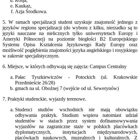
Rosja,
Kaukaz,
Azja Środkowa.
5. W ramach specjalizacji student uzyskuje znajomość jednego z
języków regionu specjalizacji (do wyboru z kilku, nierzadko są to
języki nauczane na nielicznych tylko uniwersytetach Europy i
Ameryki Północnej) na poziomie biegłości B2 Europejskiego
Systemu Opisu Kształcenia Językowego Rady Europy oraz
możliwość pogłębienia znajomości języka angielskiego i rosyjskiego
w zakresie specjalistycznym.
6. Miejsce, w których odbywają się zajęcia: Campus Centralny
Pałac Tyszkiewiczów - Potockich (ul. Krakowskie
Przedmieście 26/28)
gmach na ul. Oboźnej 7 (wejście od ul. Sewerynów)
7. Praktyki studenckie, wyjazdy terenowe.
Studenci studiów wschodnich nie mają obowiązku
odbywania praktyk. Studium wspiera natomiast udział
studentów w stażach przez system dofinansowywania
wyjazdów na zagraniczne staże w polskich placówkach
dyplomatycznych, instytucjach międzynarodowych,
placówkach naukowych, muzealnych i kulturalnych. Z