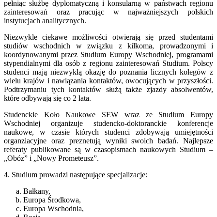
pełniąc służbę dyplomatyczną i konsularną w państwach regionu
zainteresowań oraz pracując w najważniejszych polskich
instytucjach analitycznych.
Niezwykle ciekawe możliwości otwierają się przed studentami
studiów wschodnich w związku z kilkoma, prowadzonymi i
koordynowanymi przez Studium Europy Wschodniej, programami
stypendialnymi dla osób z regionu zainteresowań Studium. Polscy
studenci mają niezwykłą okazję do poznania licznych kolegów z
wielu krajów i nawiązania kontaktów, owocujących w przyszłości.
Podtrzymaniu tych kontaktów służą także zjazdy absolwentów,
które odbywają się co 2 lata.
Studenckie Koło Naukowe SEW wraz ze Studium Europy
Wschodniej organizuje studencko-doktoranckie konferencje
naukowe, w czasie których studenci zdobywają umiejętności
organziacyjne oraz preznetują wyniki swoich badań. Najlepsze
referaty publikowane są w czasopismach naukowych Studium –
„Obóz” i „Nowy Prometeusz”.
4. Studium prowadzi następujące specjalizacje:
Bałkany,
Europa Środkowa,
Europa Wschodnia,