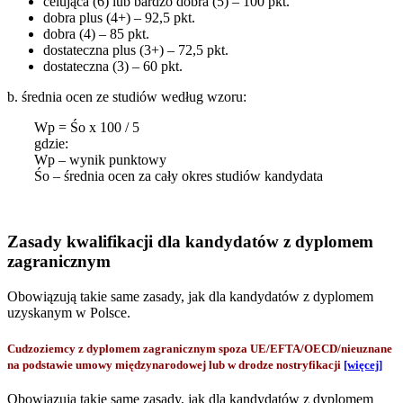
celująca (6) lub bardzo dobra (5) – 100 pkt.
dobra plus (4+) – 92,5 pkt.
dobra (4) – 85 pkt.
dostateczna plus (3+) – 72,5 pkt.
dostateczna (3) – 60 pkt.
b. średnia ocen ze studiów według wzoru:
Wp = Śo x 100 / 5
gdzie:
Wp – wynik punktowy
Śo – średnia ocen za cały okres studiów kandydata
Zasady kwalifikacji dla kandydatów z dyplomem
zagranicznym
Obowiązują takie same zasady, jak dla kandydatów z dyplomem
uzyskanym w Polsce.
Cudzoziemcy z dyplomem zagranicznym spoza UE/EFTA/OECD/nieuznane
na podstawie umowy międzynarodowej lub w drodze nostryfikacji
[więcej]
Obowiązują takie same zasady, jak dla kandydatów z dyplomem