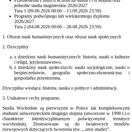
Przeniesienia z innych uczelni na studia I i II stopnia oraz
jednolite studia magisterskie 2026/2027
Tura 1 (09.06.2026 00:00 – 13.09.2026 23:59)
Programy podwójnego lub wielokrotnego dyplomu
2026/2027
Tura 2 (04.08.2026 00:00 – 28.08.2026 23:59)
1. Obszar nauk humanistycznych oraz obszar nauk społecznych
2. Dyscypliny
z dziedziny nauk humanistycznych: historia, nauki o kulturze
i religii, językoznawstwo,
z dziedziny nauk społecznych: nauki socjologiczne, nauki o
bezpieczeństwie, geografia społeczno-ekonomiczna i
gospodarka przestrzenna.
Dyscyplina wiodąca: historia, nauka o polityce i administracji.
3. Unikatowe cechy programu:
Studia Wschodnie są pierwszymi w Polsce tak kompleksowymi
studiami uniwersyteckimi drugiego stopnia (utworzone w 1998 r.) o
charakterze interdyscyplinarnym poświęconymi tematyce
wscvhodniej. Dostosowane są do światowych trendów
rozwojowych dotyczących tworzenia tzw. „
area studies
”.