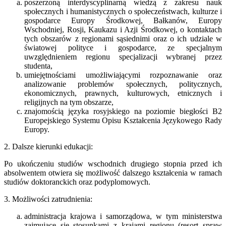
poszerzoną interdyscyplinarną wiedzą z zakresu nauk
społecznych i humanistycznych o społeczeństwach, kulturze i
gospodarce Europy Środkowej, Bałkanów, Europy
Wschodniej, Rosji, Kaukazu i Azji Środkowej, o kontaktach
tych obszarów z regionami sąsiednimi oraz o ich udziale w
światowej polityce i gospodarce, ze specjalnym
uwzględnieniem regionu specjalizacji wybranej przez
studenta,
umiejętnościami umożliwiającymi rozpoznawanie oraz
analizowanie problemów społecznych, politycznych,
ekonomicznych, prawnych, kulturowych, etnicznych i
religijnych na tym obszarze,
znajomością języka rosyjskiego na poziomie biegłości B2
Europejskiego Systemu Opisu Kształcenia Językowego Rady
Europy.
2. Dalsze kierunki edukacji:
Po ukończeniu studiów wschodnich drugiego stopnia przed ich
absolwentem otwiera się możliwość dalszego kształcenia w ramach
studiów doktoranckich oraz podyplomowych.
3. Możliwości zatrudnienia:
administracja krajowa i samorządowa, w tym ministerstwa
zajmujące się stosunkami z krajami regionu (resort spraw