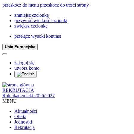
przeskocz do menu
przeskocz do treści strony
zmniejsz czcionkę
przywróć wielkość czcionki
zwiększ czcionkę
przełącz wysoki kontrast
Unia Europejska
zaloguj się
utwórz konto
REKRUTACJA
Rok akademicki 2026/2027
MENU
Aktualności
Oferta
Jednostki
Rekrutacja