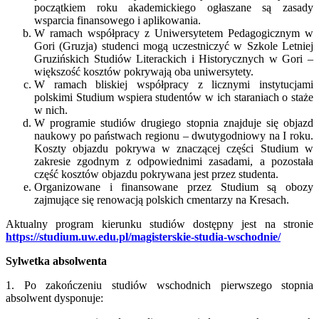
początkiem roku akademickiego ogłaszane są zasady
wsparcia finansowego i aplikowania.
W ramach współpracy z Uniwersytetem Pedagogicznym w
Gori (Gruzja) studenci mogą uczestniczyć w Szkole Letniej
Gruzińskich Studiów Literackich i Historycznych w Gori –
większość kosztów pokrywają oba uniwersytety.
W ramach bliskiej współpracy z licznymi instytucjami
polskimi Studium wspiera studentów w ich staraniach o staże
w nich.
W programie studiów drugiego stopnia znajduje się objazd
naukowy po państwach regionu – dwutygodniowy na I roku.
Koszty objazdu pokrywa w znaczącej części Studium w
zakresie zgodnym z odpowiednimi zasadami, a pozostała
część kosztów objazdu pokrywana jest przez studenta.
Organizowane i finansowane przez Studium są obozy
zajmujące się renowacją polskich cmentarzy na Kresach.
Aktualny program kierunku studiów dostępny jest na stronie
https://studium.uw.edu.pl/magisterskie-studia-wschodnie/
Sylwetka absolwenta
1. Po zakończeniu studiów wschodnich pierwszego stopnia
absolwent dysponuje: