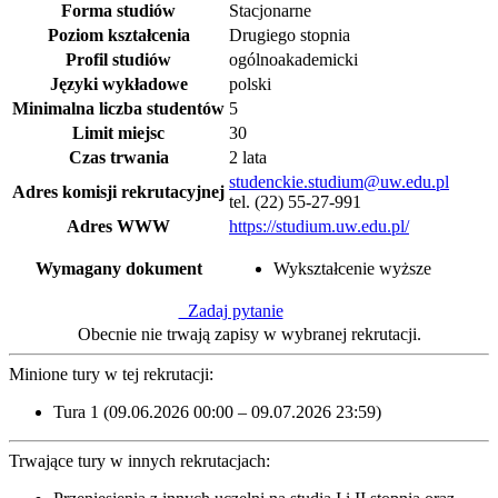
Forma studiów
Stacjonarne
Poziom kształcenia
Drugiego stopnia
Profil studiów
ogólnoakademicki
Języki wykładowe
polski
Minimalna liczba studentów
5
Limit miejsc
30
Czas trwania
2 lata
studenckie.studium@uw.edu.pl
Adres komisji rekrutacyjnej
tel. (22) 55-27-991
Adres WWW
https://studium.uw.edu.pl/
Wymagany dokument
Wykształcenie wyższe
Zadaj pytanie
Obecnie nie trwają zapisy w wybranej rekrutacji.
Minione tury w tej rekrutacji:
Tura 1 (09.06.2026 00:00 – 09.07.2026 23:59)
Trwające tury w innych rekrutacjach: