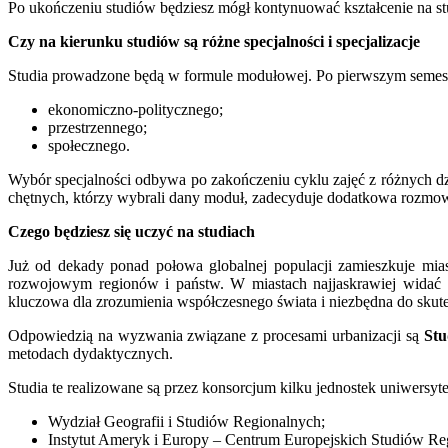
Po ukończeniu studiów będziesz mógł kontynuować kształcenie na stud
Czy na kierunku studiów są różne specjalności i specjalizacje
Studia prowadzone będą w formule modułowej. Po pierwszym semes
ekonomiczno-politycznego;
przestrzennego;
społecznego.
Wybór specjalności odbywa po zakończeniu cyklu zajęć z różnych d
chętnych, którzy wybrali dany moduł, zadecyduje dodatkowa rozmow
Czego będziesz się uczyć na studiach
Już od dekady ponad połowa globalnej populacji zamieszkuje mia
rozwojowym regionów i państw. W miastach najjaskrawiej widać s
kluczowa dla zrozumienia współczesnego świata i niezbędna do sku
Odpowiedzią na wyzwania związane z procesami urbanizacji są
Stu
metodach dydaktycznych.
Studia te realizowane są przez konsorcjum kilku jednostek uniwersyt
Wydział Geografii i Studiów Regionalnych;
Instytut Ameryk i Europy – Centrum Europejskich Studiów 