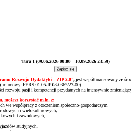
Tura 1 (09.06.2026 00:00 – 10.09.2026 23:59)
Zapisz się
ramu Rozwoju Dydaktyki – ZIP 2.0
”
,
jest współfinansowany ze śr
(nr umowy: FERS.01.05-IP.08-0365/23-00).
ci rozwoju pasji i kompetencji przydatnych na intensywnie zmieniają
, możesz korzystać m.in. z:
ych we współpracy z otoczeniem społeczno-gospodarczym,
arodowych i wielokulturowych,
aukowych i zawodowych,
wyjazdów studyjnych,