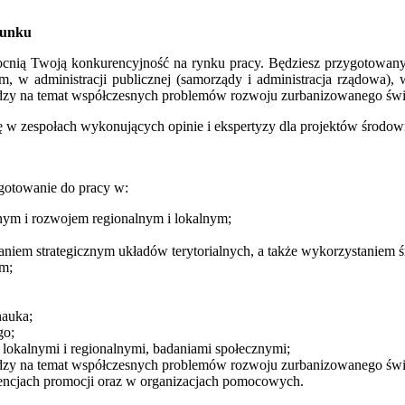
runku
cnią Twoją konkurencyjność na rynku pracy. Będziesz przygotowany
, w administracji publicznej (samorządy i administracja rządowa), 
iedzy na temat współczesnych problemów rozwoju zurbanizowanego świ
 w zespołach wykonujących opinie i ekspertyzy dla projektów środow
ygotowanie do pracy w:
nym i rozwojem regionalnym i lokalnym;
aniem strategicznym układów terytorialnych, a także wykorzystaniem 
ym;
nauka;
go;
 lokalnymi i regionalnymi, badaniami społecznymi;
iedzy na temat współczesnych problemów rozwoju zurbanizowanego świ
gencjach promocji oraz w organizacjach pomocowych.