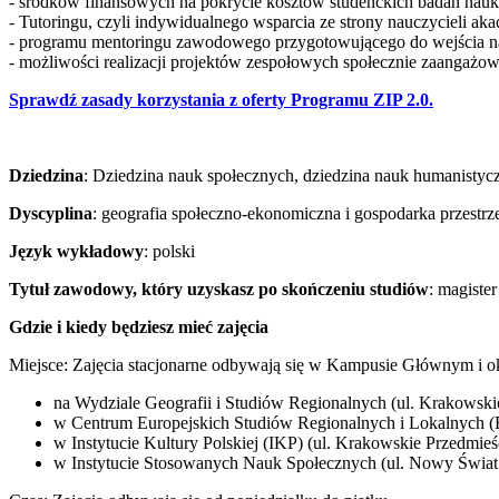
- środków finansowych na pokrycie kosztów studenckich badań na
- Tutoringu, czyli indywidualnego wsparcia ze strony nauczycieli ak
- programu mentoringu zawodowego przygotowującego do wejścia n
- możliwości realizacji projektów zespołowych społecznie zaangażo
Sprawdź zasady korzystania z oferty Programu ZIP 2.0.
Dziedzina
: Dziedzina nauk społecznych, dziedzina nauk humanistycz
Dyscyplina
: geografia społeczno-ekonomiczna i gospodarka przestrzenn
Język wykładowy
: polski
Tytuł zawodowy, który uzyskasz po skończeniu studiów
: magister
Gdzie i kiedy będziesz mieć zajęcia
Miejsce: Zajęcia stacjonarne odbywają się w Kampusie Głównym i ok
na Wydziale Geografii i Studiów Regionalnych (ul. Krakowski
w Centrum Europejskich Studiów Regionalnych i Lokalnych 
w Instytucie Kultury Polskiej (IKP) (ul. Krakowskie Przedmieś
w Instytucie Stosowanych Nauk Społecznych (ul. Nowy Świat