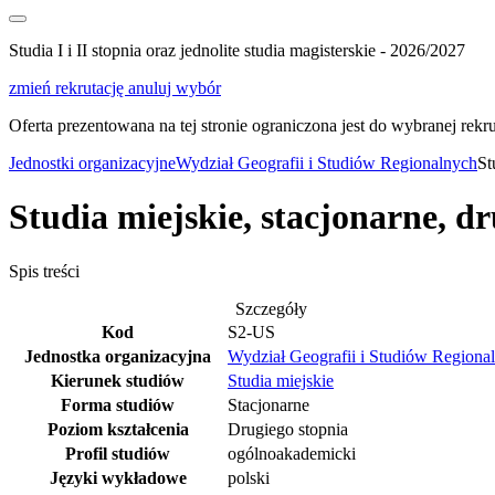
Studia I i II stopnia oraz jednolite studia magisterskie - 2026/2027
zmień rekrutację
anuluj wybór
Oferta prezentowana na tej stronie ograniczona jest do wybranej rekrut
Jednostki organizacyjne
Wydział Geografii i Studiów Regionalnych
St
Studia miejskie, stacjonarne, d
Spis treści
Szczegóły
Kod
S2-US
Jednostka organizacyjna
Wydział Geografii i Studiów Regiona
Kierunek studiów
Studia miejskie
Forma studiów
Stacjonarne
Poziom kształcenia
Drugiego stopnia
Profil studiów
ogólnoakademicki
Języki wykładowe
polski