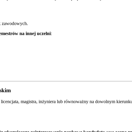
tyk zawodowych.
semestrów na innej uczelni
:
lskim
m licencjata, magistra, inżyniera lub równoważny na dowolnym kierunk