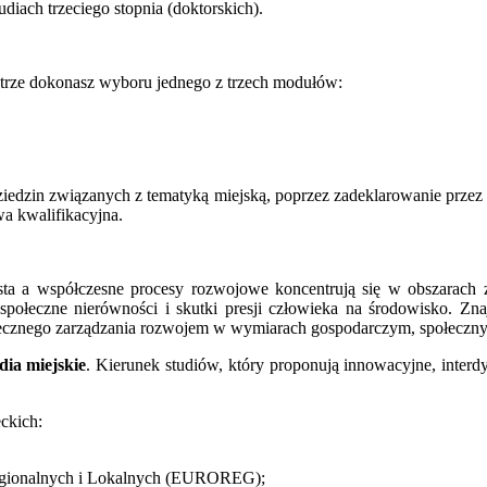
iach trzeciego stopnia (doktorskich).
trze dokonasz wyboru jednego z trzech modułów:
ziedzin związanych z tematyką miejską, poprzez zadeklarowanie przez
a kwalifikacyjna.
sta a współczesne procesy rozwojowe koncentrują się w obszarach z
połeczne nierówności i skutki presji człowieka na środowisko. Z
tecznego zarządzania rozwojem w wymiarach gospodarczym, społeczny
dia miejskie
. Kierunek studiów, który proponują innowacyjne, interd
eckich:
Regionalnych i Lokalnych (EUROREG);