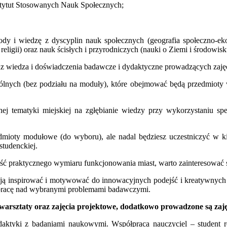
stytut Stosowanych Nauk Społecznych;
dy i wiedzę z dyscyplin nauk społecznych (geografia społeczno-eko
i religii) oraz nauk ścisłych i przyrodniczych (nauki o Ziemi i środowisk
raz wiedza i doświadczenia badawcze i dydaktyczne prowadzących zajęc
pólnych (bez podziału na moduły), które obejmować będą przedmioty
ej tematyki miejskiej na zgłębianie wiedzy przy wykorzystaniu spe
dmioty modułowe (do wyboru), ale nadal będziesz uczestniczyć w ki
studenckiej.
mość praktycznego wymiaru funkcjonowania miast, warto zainteresować s
mają inspirować i motywować do innowacyjnych podejść i kreatywnych 
ą pracę nad wybranymi problemami badawczymi.
, warsztaty oraz zajęcia projektowe, dodatkowo prowadzone są zaj
ktyki z badaniami naukowymi. Współpraca nauczyciel – student re