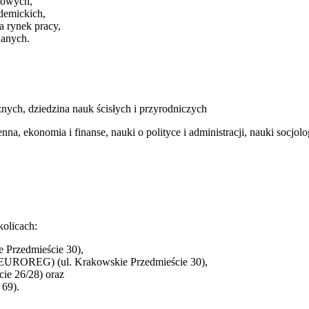
ukowych,
ademickich,
a rynek pracy,
wanych.
nych, dziedzina nauk ścisłych i przyrodniczych
a, ekonomia i finanse, nauki o polityce i administracji, nauki socjolog
olicach:
e Przedmieście 30),
(EUROREG) (ul. Krakowskie Przedmieście 30),
cie 26/28) oraz
 69).