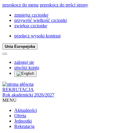
przeskocz do menu
przeskocz do treści strony
zmniejsz czcionkę
przywróć wielkość czcionki
zwiększ czcionkę
przełącz wysoki kontrast
Unia Europejska
zaloguj się
utwórz konto
REKRUTACJA
Rok akademicki 2026/2027
MENU
Aktualności
Oferta
Jednostki
Rekrutacja