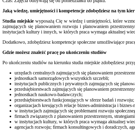
Czas: Zajęcia odbywają się od poniedziałku do piątku.
Jaką wiedzę, umiejętności i kompetencje zdobędziesz na tym kie
Studia miejskie
wyposażą Cię w wiedzę i umiejętności, które wzmo
zajmujących się planowaniem rozwoju i planowaniem przestrzennym
instytucjach kultury i innych, w których praca wymaga aktualnej w
Dodatkowo, zdobędziesz kompetencje społeczne umożliwiające pracę
Gdzie możesz znaleźć pracę po ukończeniu studiów
Po ukończeniu studiów na kierunku studia miejskie zdobędziesz prz
urzędach centralnych zajmujących się planowaniem przestrzen
jednostkach samorządowych wszystkich szczebli;
instytucjach publicznych i prywatnych zajmujących się planow
przedsiębiorstwach zajmujących się planowaniem przestrzenn
jednostkach naukowo-badawczych;
przedsiębiorstwach funkcjonujących w sferze badań i rozwoju;
organizacjach kreujących relacje biznes-administracja i biznes-
w instytucjach zajmujących się problemami rozwoju społeczne
firmach związanych z planowaniem przestrzennym, strategiami
w instytucjach kultury, w których praca wymaga aktualnej w
agencjach rozwoju; firmach konsultingowych i doradczych, a