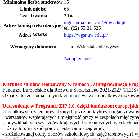
Minimalna liczba studentów
15
Limit miejsc
65
Czas trwania
2 lata
mgr.studia.miejskie@uw.edu.pl
Adres komisji rekrutacyjnej
tel. (22) 55-21-525
Adres WWW
https://wgsr.uw.edu.pl/
Wymagany dokument
Wykształcenie wyższe
Zadaj pytanie
Kierunek studiów realizowany w ramach
„Zintegrowanego Prog
Fundusze Europejskie dla Rozwoju Społecznego 2021-2027 (FERS) 
Oznacza to, że studia na tym kierunku stwarzają dodatkowe możliwoś
Uczestnicząc w Programie ZIP 2.0, dzięki funduszom europejskim
- dodatkowych zajęć prowadzonych przez praktyków i organizowan
- warsztatów wspierających umiejętność pracy w zespołach międzyn
- indywidualnych wyjazdów krajowych i zagranicznych w celach n
- różnych form współpracy z badaczami z zagranicy,
- zróżnicowanej oferty obozów szkoleniowych, zajęć terenowych i 