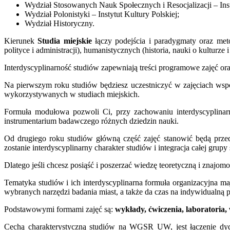
Wydział Stosowanych Nauk Społecznych i Resocjalizacji – In
Wydział Polonistyki – Instytut Kultury Polskiej;
Wydział Historyczny.
Kierunek
Studia miejskie
łączy podejścia i paradygmaty oraz meto
polityce i administracji), humanistycznych (historia, nauki o kulturze 
Interdyscyplinarność studiów zapewniają treści programowe zajęć o
Na pierwszym roku studiów będziesz uczestniczyć w zajęciach ws
wykorzystywanych w studiach miejskich.
Formuła modułowa pozwoli Ci, przy zachowaniu interdyscyplinarn
instrumentarium badawczego różnych dziedzin nauki.
Od drugiego roku studiów główną część zajęć stanowić będą prze
zostanie interdyscyplinarny charakter studiów i integracja całej grupy 
Dlatego jeśli chcesz posiąść i poszerzać wiedzę teoretyczną i znajo
Tematyka studiów i ich interdyscyplinarna formuła organizacyjna 
wybranych narzędzi badania miast, a także da czas na indywidualn
Podstawowymi formami zajęć są:
wykłady, ćwiczenia, laboratoria
Cechą charakterystyczną studiów na WGSR UW, jest łączenie dyda