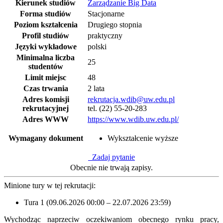
Kierunek studiów
Zarządzanie Big Data
Forma studiów
Stacjonarne
Poziom kształcenia
Drugiego stopnia
Profil studiów
praktyczny
Języki wykładowe
polski
Minimalna liczba
25
studentów
Limit miejsc
48
Czas trwania
2 lata
Adres komisji
rekrutacja.wdib@uw.edu.pl
rekrutacyjnej
tel. (22) 55-20-283
Adres WWW
https://www.wdib.uw.edu.pl/
Wymagany dokument
Wykształcenie wyższe
Zadaj pytanie
Obecnie nie trwają zapisy.
Minione tury w tej rekrutacji:
Tura 1 (09.06.2026 00:00 – 22.07.2026 23:59)
Wychodząc naprzeciw oczekiwaniom obecnego rynku pracy,