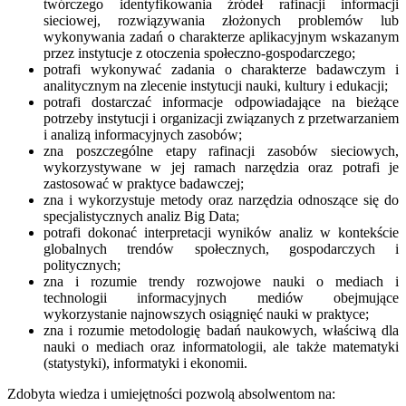
twórczego identyfikowania źródeł rafinacji informacji
sieciowej, rozwiązywania złożonych problemów lub
wykonywania zadań o charakterze aplikacyjnym wskazanym
przez instytucje z otoczenia społeczno-gospodarczego;
potrafi wykonywać zadania o charakterze badawczym i
analitycznym na zlecenie instytucji nauki, kultury i edukacji;
potrafi dostarczać informacje odpowiadające na bieżące
potrzeby instytucji i organizacji związanych z przetwarzaniem
i analizą informacyjnych zasobów;
zna poszczególne etapy rafinacji zasobów sieciowych,
wykorzystywane w jej ramach narzędzia oraz potrafi je
zastosować w praktyce badawczej;
zna i wykorzystuje metody oraz narzędzia odnoszące się do
specjalistycznych analiz Big Data;
potrafi dokonać interpretacji wyników analiz w kontekście
globalnych trendów społecznych, gospodarczych i
politycznych;
zna i rozumie trendy rozwojowe nauki o mediach i
technologii informacyjnych mediów obejmujące
wykorzystanie najnowszych osiągnięć nauki w praktyce;
zna i rozumie metodologię badań naukowych, właściwą dla
nauki o mediach oraz informatologii, ale także matematyki
(statystyki), informatyki i ekonomii.
Zdobyta wiedza i umiejętności pozwolą absolwentom na: