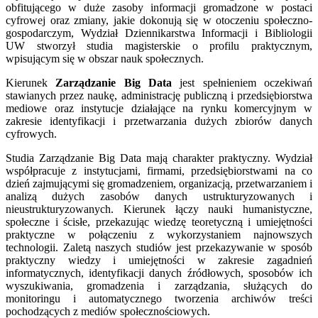
obfitującego w duże zasoby informacji gromadzone w postaci
cyfrowej oraz zmiany, jakie dokonują się w otoczeniu społeczno-
gospodarczym, Wydział Dziennikarstwa Informacji i Bibliologii
UW stworzył studia magisterskie o profilu praktycznym,
wpisującym się w obszar nauk społecznych.
Kierunek
Zarządzanie Big Data
jest spełnieniem oczekiwań
stawianych przez naukę, administrację publiczną i przedsiębiorstwa
mediowe oraz instytucje działające na rynku komercyjnym w
zakresie identyfikacji i przetwarzania dużych zbiorów danych
cyfrowych.
Studia Zarządzanie Big Data mają charakter praktyczny. Wydział
współpracuje z instytucjami, firmami, przedsiębiorstwami na co
dzień zajmującymi się gromadzeniem, organizacją, przetwarzaniem i
analizą dużych zasobów danych ustrukturyzowanych i
nieustrukturyzowanych. Kierunek łączy nauki humanistyczne,
społeczne i ścisłe, przekazując wiedzę teoretyczną i umiejętności
praktyczne w połączeniu z wykorzystaniem najnowszych
technologii. Zaletą naszych studiów jest przekazywanie w sposób
praktyczny wiedzy i umiejętności w zakresie zagadnień
informatycznych, identyfikacji danych źródłowych, sposobów ich
wyszukiwania, gromadzenia i zarządzania, służących do
monitoringu i automatycznego tworzenia archiwów treści
pochodzących z mediów społecznościowych.