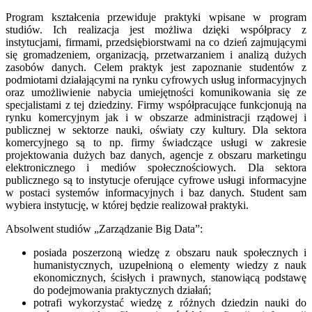
Program kształcenia przewiduje praktyki wpisane w program
studiów. Ich realizacja jest możliwa dzięki współpracy z
instytucjami, firmami, przedsiębiorstwami na co dzień zajmującymi
się gromadzeniem, organizacją, przetwarzaniem i analizą dużych
zasobów danych. Celem praktyk jest zapoznanie studentów z
podmiotami działającymi na rynku cyfrowych usług informacyjnych
oraz umożliwienie nabycia umiejętności komunikowania się ze
specjalistami z tej dziedziny. Firmy współpracujące funkcjonują na
rynku komercyjnym jak i w obszarze administracji rządowej i
publicznej w sektorze nauki, oświaty czy kultury. Dla sektora
komercyjnego są to np. firmy świadczące usługi w zakresie
projektowania dużych baz danych, agencje z obszaru marketingu
elektronicznego i mediów społecznościowych. Dla sektora
publicznego są to instytucje oferujące cyfrowe usługi informacyjne
w postaci systemów informacyjnych i baz danych. Student sam
wybiera instytucję, w której będzie realizował praktyki.
Absolwent studiów „Zarządzanie Big Data”:
posiada poszerzoną wiedzę z obszaru nauk społecznych i
humanistycznych, uzupełnioną o elementy wiedzy z nauk
ekonomicznych, ścisłych i prawnych, stanowiącą podstawę
do podejmowania praktycznych działań;
potrafi wykorzystać wiedzę z różnych dziedzin nauki do