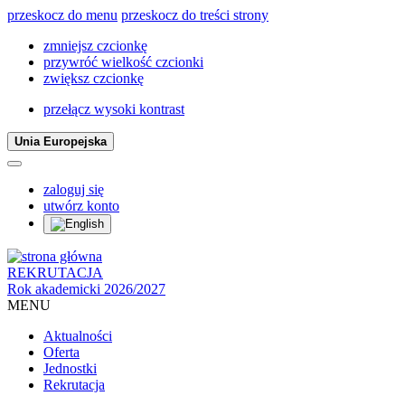
przeskocz do menu
przeskocz do treści strony
zmniejsz czcionkę
przywróć wielkość czcionki
zwiększ czcionkę
przełącz wysoki kontrast
Unia Europejska
zaloguj się
utwórz konto
REKRUTACJA
Rok akademicki 2026/2027
MENU
Aktualności
Oferta
Jednostki
Rekrutacja