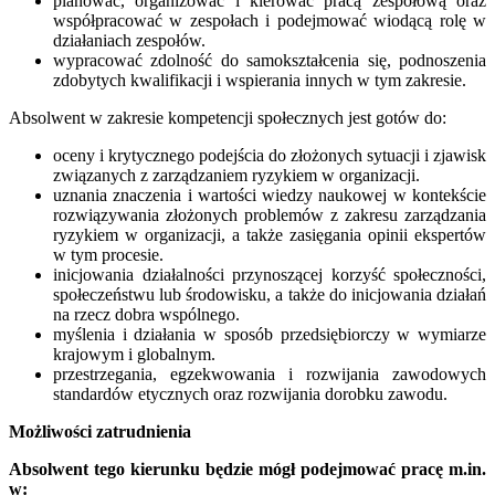
planować, organizować i kierować pracą zespołową oraz
współpracować w zespołach i podejmować wiodącą rolę w
działaniach zespołów.
wypracować zdolność do samokształcenia się, podnoszenia
zdobytych kwalifikacji i wspierania innych w tym zakresie.
Absolwent w zakresie kompetencji społecznych jest gotów do:
oceny i krytycznego podejścia do złożonych sytuacji i zjawisk
związanych z zarządzaniem ryzykiem w organizacji.
uznania znaczenia i wartości wiedzy naukowej w kontekście
rozwiązywania złożonych problemów z zakresu zarządzania
ryzykiem w organizacji, a także zasięgania opinii ekspertów
w tym procesie.
inicjowania działalności przynoszącej korzyść społeczności,
społeczeństwu lub środowisku, a także do inicjowania działań
na rzecz dobra wspólnego.
myślenia i działania w sposób przedsiębiorczy w wymiarze
krajowym i globalnym.
przestrzegania, egzekwowania i rozwijania zawodowych
standardów etycznych oraz rozwijania dorobku zawodu.
Możliwości zatrudnienia
Absolwent tego kierunku będzie mógł podejmować pracę m.in.
w: