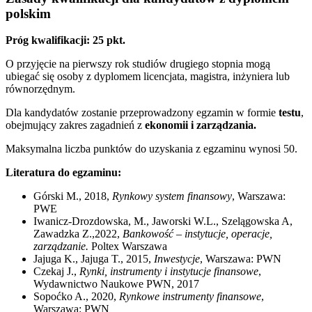
polskim
Próg kwalifikacji: 25 pkt.
O przyjęcie na pierwszy rok studiów drugiego stopnia mogą
ubiegać się osoby z dyplomem licencjata, magistra, inżyniera lub
równorzędnym.
Dla kandydatów zostanie przeprowadzony egzamin w formie
testu
,
obejmujący zakres zagadnień z
ekonomii i zarządzania.
Maksymalna liczba punktów do uzyskania z egzaminu wynosi 50.
Literatura do egzaminu:
Górski M., 2018,
Rynkowy system finansowy
, Warszawa:
PWE
Iwanicz-Drozdowska, M., Jaworski W.L., Szelągowska A,
Zawadzka Z.,2022,
Bankowość – instytucje, operacje,
zarządzanie.
Poltex Warszawa
Jajuga K., Jajuga T., 2015,
Inwestycje
, Warszawa: PWN
Czekaj J.,
Rynki, instrumenty i instytucje finansowe
,
Wydawnictwo Naukowe PWN, 2017
Sopoćko A., 2020,
Rynkowe instrumenty finansowe
,
Warszawa: PWN