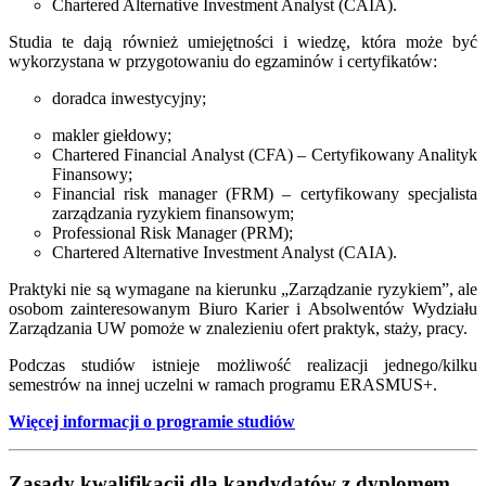
Chartered Alternative Investment Analyst (CAIA).
Studia te dają również umiejętności i wiedzę, która może być
wykorzystana w przygotowaniu do egzaminów i certyfikatów:
doradca inwestycyjny;
makler giełdowy;
Chartered Financial Analyst (CFA) – Certyfikowany Analityk
Finansowy;
Financial risk manager (FRM) – certyfikowany specjalista
zarządzania ryzykiem finansowym;
Professional Risk Manager (PRM);
Chartered Alternative Investment Analyst (CAIA).
Praktyki nie są wymagane na kierunku „Zarządzanie ryzykiem”, ale
osobom zainteresowanym Biuro Karier i Absolwentów Wydziału
Zarządzania UW pomoże w znalezieniu ofert praktyk, staży, pracy.
Podczas studiów istnieje możliwość realizacji jednego/kilku
semestrów na innej uczelni w ramach programu ERASMUS+.
Więcej informacji o programie studiów
Zasady kwalifikacji dla kandydatów z dyplomem