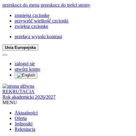
przeskocz do menu
przeskocz do treści strony
zmniejsz czcionkę
przywróć wielkość czcionki
zwiększ czcionkę
przełącz wysoki kontrast
Unia Europejska
zaloguj się
utwórz konto
REKRUTACJA
Rok akademicki 2026/2027
MENU
Aktualności
Oferta
Jednostki
Rekrutacja