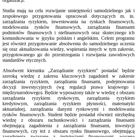
organizacji.
Studia mają na celu rozwijanie umiejętności samodzielnego jak i
zespołowego przygotowania opracowań dotyczących m. in.
zarządzania ryzykiem, inwestowania na rynkach finansowych,
modelowania rynków finansowych, zarządzania finansami
podmiotów finansowych i niefinansowych oraz skutecznego ich
komunikowania w języku polskim i angielskim. Celem programu
jest również przygotowanie absolwenta do samodzielnego uczenia
się oraz aktualizowania wiedzy, wspierania innych w tym zakresie,
przygotowanego go do przestrzegania i rozwijania zawodowych
standardów etycznych.
Absolwent kierunku „Zarządzanie ryzykiem” posiadać będzie
szeroką wiedzę z zakresu kluczowych zagadnień w zakresie
zarządzania ryzykiem, zarządzania finansami, podejmowania
decyzji inwestycyjnych (wg regulacji prawa krajowego i
międzynarodowego). Będzie wyposażony także w wiedzę z obszaru
zarządzania ryzykiem rynkowym, zarządzania ryzykiem
kredytowym, zarządzania ryzykiem płynności, matematyki
aktuarialnej, zarządzania danymi rynkowymi i modelowania
rynków finansowych. Student będzie posiadał również niezbędną
wiedzę z obszaru rachunkowości i zarządzania finansami
obejmującą zagadnienia z zarządzania finansami, inwestycji
finansowych, czy też z obszaru rynku finansowego, obejmującą
zagadnienia związane z instytucjami finansowymi, wyceną