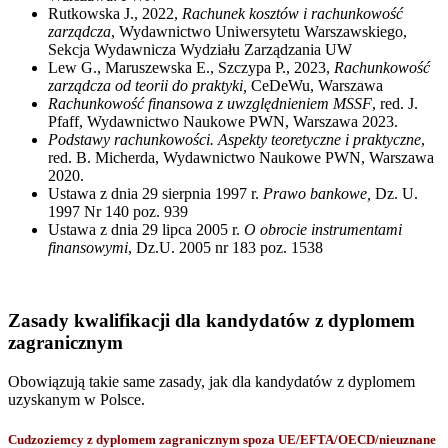
Rutkowska J., 2022,
Rachunek kosztów i rachunkowość
zarządcza
, Wydawnictwo Uniwersytetu Warszawskiego,
Sekcja Wydawnicza Wydziału Zarządzania UW
Lew G., Maruszewska E., Szczypa P., 2023,
Rachunkowość
zarządcza od teorii do praktyki,
CeDeWu, Warszawa
Rachunkowość finansowa z uwzględnieniem MSSF
, red. J.
Pfaff, Wydawnictwo Naukowe PWN, Warszawa 2023.
Podstawy rachunkowości. Aspekty teoretyczne i praktyczne
,
red. B. Micherda, Wydawnictwo Naukowe PWN, Warszawa
2020.
Ustawa z dnia 29 sierpnia 1997 r.
Prawo bankowe,
Dz. U.
1997 Nr 140 poz. 939
Ustawa z dnia 29 lipca 2005 r.
O obrocie instrumentami
finansowymi
, Dz.U. 2005 nr 183 poz. 1538
Zasady kwalifikacji dla kandydatów z dyplomem
zagranicznym
Obowiązują takie same zasady, jak dla kandydatów z dyplomem
uzyskanym w Polsce.
Cudzoziemcy z dyplomem zagranicznym spoza UE/EFTA/OECD/nieuznane