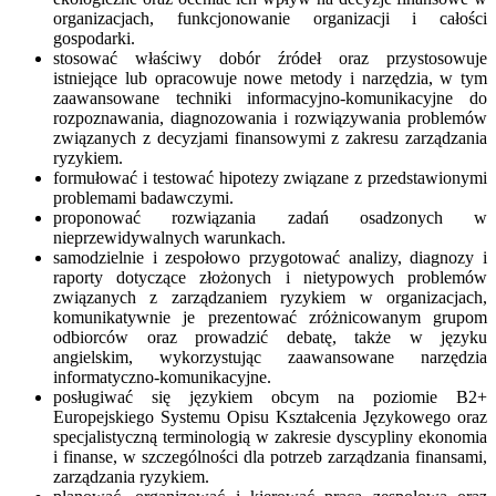
organizacjach, funkcjonowanie organizacji i całości
gospodarki.
stosować właściwy dobór źródeł oraz przystosowuje
istniejące lub opracowuje nowe metody i narzędzia, w tym
zaawansowane techniki informacyjno-komunikacyjne do
rozpoznawania, diagnozowania i rozwiązywania problemów
związanych z decyzjami finansowymi z zakresu zarządzania
ryzykiem.
formułować i testować hipotezy związane z przedstawionymi
problemami badawczymi.
proponować rozwiązania zadań osadzonych w
nieprzewidywalnych warunkach.
samodzielnie i zespołowo przygotować analizy, diagnozy i
raporty dotyczące złożonych i nietypowych problemów
związanych z zarządzaniem ryzykiem w organizacjach,
komunikatywnie je prezentować zróżnicowanym grupom
odbiorców oraz prowadzić debatę, także w języku
angielskim, wykorzystując zaawansowane narzędzia
informatyczno-komunikacyjne.
posługiwać się językiem obcym na poziomie B2+
Europejskiego Systemu Opisu Kształcenia Językowego oraz
specjalistyczną terminologią w zakresie dyscypliny ekonomia
i finanse, w szczególności dla potrzeb zarządzania finansami,
zarządzania ryzykiem.