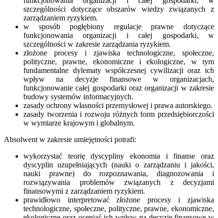
funkcjonowania organizacji i całej gospodarki, w
szczególności dotyczące obszarów wiedzy związanych z
zarządzaniem ryzykiem.
w sposób pogłębiony regulacje prawne dotyczące
funkcjonowania organizacji i całej gospodarki, w
szczególności w zakresie zarządzania ryzykiem.
złożone procesy i zjawiska technologiczne, społeczne,
polityczne, prawne, ekonomiczne i ekologiczne, w tym
fundamentalne dylematy współczesnej cywilizacji oraz ich
wpływ na decyzje finansowe w organizacjach,
funkcjonowanie całej gospodarki oraz organizacji w zakresie
budowy systemów informacyjnych.
zasady ochrony własności przemysłowej i prawa autorskiego.
zasady tworzenia i rozwoju różnych form przedsiębiorczości
w wymiarze krajowym i globalnym.
Absolwent w zakresie umiejętności potrafi:
wykorzystać teorię dyscypliny ekonomia i finanse oraz
dyscyplin uzupełniających (nauki o zarządzaniu i jakości,
nauki prawne) do rozpoznawania, diagnozowania i
rozwiązywania problemów związanych z decyzjami
finansowymi z zarządzaniem ryzykiem.
prawidłowo interpretować złożone procesy i zjawiska
technologiczne, społeczne, polityczne, prawne, ekonomiczne,
ekologiczne oraz oceniać ich wpływ na decyzje finansowe w