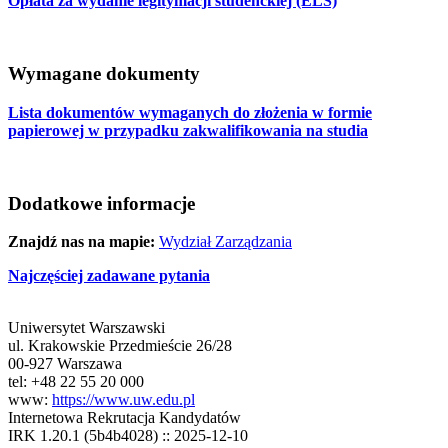
Opłata za wydanie legitymacji studenckiej (ELS)
Wymagane dokumenty
Lista dokumentów wymaganych do złożenia w formie
papierowej w przypadku zakwalifikowania na studia
Dodatkowe informacje
Znajdź nas na mapie:
Wydział Zarządzania
Najczęściej zadawane pytania
Uniwersytet Warszawski
ul. Krakowskie Przedmieście 26/28
00-927 Warszawa
tel: +48 22 55 20 000
www:
https://www.uw.edu.pl
Internetowa Rekrutacja Kandydatów
IRK 1.20.1 (5b4b4028) :: 2025-12-10