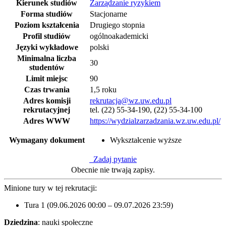
Kierunek studiów
Zarządzanie ryzykiem
Forma studiów
Stacjonarne
Poziom kształcenia
Drugiego stopnia
Profil studiów
ogólnoakademicki
Języki wykładowe
polski
Minimalna liczba
30
studentów
Limit miejsc
90
Czas trwania
1,5 roku
Adres komisji
rekrutacja@wz.uw.edu.pl
rekrutacyjnej
tel. (22) 55-34-190, (22) 55-34-100
Adres WWW
https://wydzialzarzadzania.wz.uw.edu.pl/
Wymagany dokument
Wykształcenie wyższe
Zadaj pytanie
Obecnie nie trwają zapisy.
Minione tury w tej rekrutacji:
Tura 1 (09.06.2026 00:00 – 09.07.2026 23:59)
Dziedzina
: nauki społeczne