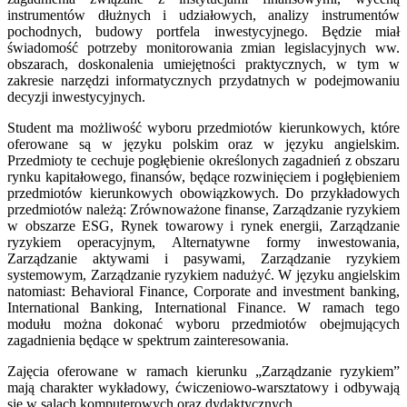
instrumentów dłużnych i udziałowych, analizy instrumentów
pochodnych, budowy portfela inwestycyjnego. Będzie miał
świadomość potrzeby monitorowania zmian legislacyjnych ww.
obszarach, doskonalenia umiejętności praktycznych, w tym w
zakresie narzędzi informatycznych przydatnych w podejmowaniu
decyzji inwestycyjnych.
Student ma możliwość wyboru przedmiotów kierunkowych, które
oferowane są w języku polskim oraz w języku angielskim.
Przedmioty te cechuje pogłębienie określonych zagadnień z obszaru
rynku kapitałowego, finansów, będące rozwinięciem i pogłębieniem
przedmiotów kierunkowych obowiązkowych. Do przykładowych
przedmiotów należą: Zrównoważone finanse, Zarządzanie ryzykiem
w obszarze ESG, Rynek towarowy i rynek energii, Zarządzanie
ryzykiem operacyjnym, Alternatywne formy inwestowania,
Zarządzanie aktywami i pasywami, Zarządzanie ryzykiem
systemowym, Zarządzanie ryzykiem nadużyć. W języku angielskim
natomiast: Behavioral Finance, Corporate and investment banking,
International Banking, International Finance. W ramach tego
modułu można dokonać wyboru przedmiotów obejmujących
zagadnienia będące w spektrum zainteresowania.
Zajęcia oferowane w ramach kierunku „Zarządzanie ryzykiem”
mają charakter wykładowy, ćwiczeniowo-warsztatowy i odbywają
się w salach komputerowych oraz dydaktycznych.