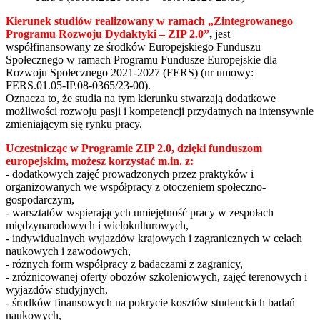
Kierunek studiów realizowany w ramach
„Zintegrowanego
Programu Rozwoju Dydaktyki – ZIP 2.0
”
,
jest
współfinansowany ze środków Europejskiego Funduszu
Społecznego w ramach Programu Fundusze Europejskie dla
Rozwoju Społecznego 2021-2027 (FERS) (nr umowy:
FERS.01.05-IP.08-0365/23-00).
Oznacza to, że studia na tym kierunku stwarzają dodatkowe
możliwości rozwoju pasji i kompetencji przydatnych na intensywnie
zmieniającym się rynku pracy.
Uczestnicząc w Programie ZIP 2.0, dzięki funduszom
europejskim, możesz korzystać m.in. z:
- dodatkowych zajęć prowadzonych przez praktyków i
organizowanych we współpracy z otoczeniem społeczno-
gospodarczym,
- warsztatów wspierających umiejętność pracy w zespołach
międzynarodowych i wielokulturowych,
- indywidualnych wyjazdów krajowych i zagranicznych w celach
naukowych i zawodowych,
- różnych form współpracy z badaczami z zagranicy,
- zróżnicowanej oferty obozów szkoleniowych, zajęć terenowych i
wyjazdów studyjnych,
- środków finansowych na pokrycie kosztów studenckich badań
naukowych,