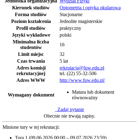
Jednostka organizacyjna
Wydział Fizyki
Kierunek studiów
Optometria i optyka okularowa
Forma studiów
Stacjonarne
Poziom kształcenia
Jednolite magisterskie
Profil studiów
praktyczny
Języki wykładowe
polski
Minimalna liczba
16
studentów
Limit miejsc
32
Czas trwania
5 lat
Adres komisji
rekrutacja@fuw.edu.pl
rekrutacyjnej
tel. (22) 55-32-506
Adres WWW
http://www.fuw.edu.pl/
Matura lub dokument
Wymagany dokument
równoważny
Zadaj pytanie
Obecnie nie trwają zapisy.
Minione tury w tej rekrutacji:
Tura 1 (09.06.2026 00:00 – 09.07.2026 23:59)