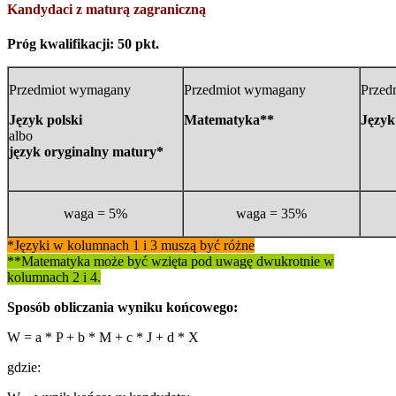
Kandydaci z maturą zagraniczną
Próg kwalifikacji: 50 pkt.
Przedmiot wymagany
Przedmiot wymagany
Przed
Język polski
Matematyka**
Język
albo
język oryginalny matury*
waga = 5%
waga = 35%
*Języki w kolumnach 1 i 3 muszą być różne
**Matematyka może być wzięta pod uwagę dwukrotnie w
kolumnach 2 i 4.
Sposób obliczania wyniku końcowego:
W = a * P + b * M + c * J + d * X
gdzie: