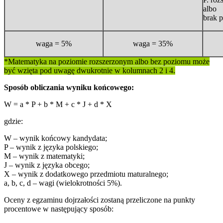
albo
brak 
waga = 5%
waga = 35%
*Matematyka na poziomie rozszerzonym albo bez poziomu może
być wzięta pod uwagę dwukrotnie w kolumnach 2 i 4.
Sposób obliczania wyniku końcowego:
W = a * P + b * M + c * J + d * X
gdzie:
W – wynik końcowy kandydata;
P – wynik z języka polskiego;
M – wynik z matematyki;
J – wynik z języka obcego;
X – wynik z dodatkowego przedmiotu maturalnego;
a, b, c, d – wagi (wielokrotności 5%).
Oceny z egzaminu dojrzałości zostaną przeliczone na punkty
procentowe w następujący sposób: