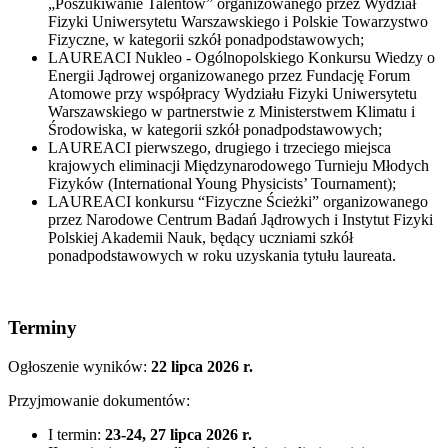
„Poszukiwanie Talentów” organizowanego przez Wydział
Fizyki Uniwersytetu Warszawskiego i Polskie Towarzystwo
Fizyczne, w kategorii szkół ponadpodstawowych;
LAUREACI Nukleo - Ogólnopolskiego Konkursu Wiedzy o
Energii Jądrowej organizowanego przez Fundację Forum
Atomowe przy współpracy Wydziału Fizyki Uniwersytetu
Warszawskiego w partnerstwie z Ministerstwem Klimatu i
Środowiska, w kategorii szkół ponadpodstawowych;
LAUREACI pierwszego, drugiego i trzeciego miejsca
krajowych eliminacji Międzynarodowego Turnieju Młodych
Fizyków (International Young Physicists’ Tournament);
LAUREACI konkursu “Fizyczne Ścieżki” organizowanego
przez Narodowe Centrum Badań Jądrowych i Instytut Fizyki
Polskiej Akademii Nauk, będący uczniami szkół
ponadpodstawowych w roku uzyskania tytułu laureata.
Terminy
Ogłoszenie wyników:
22 lipca 2026 r.
Przyjmowanie dokumentów:
I termin:
23-24, 27 lipca 2026 r.