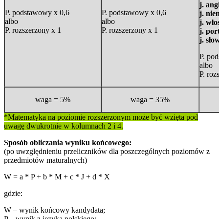
j. ang
P. podstawowy x 0,6
P. podstawowy x 0,6
j. nie
albo
albo
j. wło
P. rozszerzony x 1
P. rozszerzony x 1
j. por
j. sło
P. po
albo
P. roz
waga = 5%
waga = 35%
*Matematyka na poziomie rozszerzonym może być wzięta pod
uwagę dwukrotnie w kolumnach 2 i 4.
Sposób obliczania wyniku końcowego:
(po uwzględnieniu przeliczników dla poszczególnych poziomów z
przedmiotów maturalnych)
W = a * P + b * M + c * J + d * X
gdzie:
W – wynik końcowy kandydata;
P – wynik z języka polskiego;