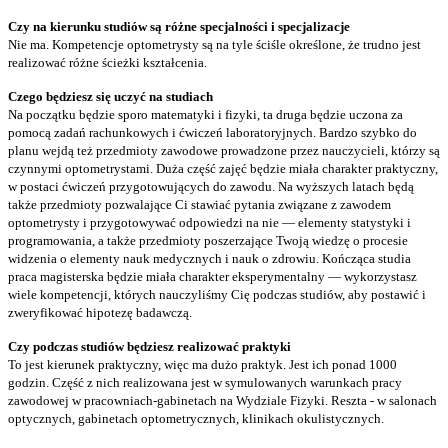
Czy na kierunku studiów są różne specjalności i specjalizacje
Nie ma. Kompetencje optometrysty są na tyle ściśle określone, że trudno jest
realizować różne ścieżki kształcenia.
Czego będziesz się uczyć na studiach
Na początku będzie sporo matematyki i fizyki, ta druga będzie uczona za
pomocą zadań rachunkowych i ćwiczeń laboratoryjnych. Bardzo szybko do
planu wejdą też przedmioty zawodowe prowadzone przez nauczycieli, którzy są
czynnymi optometrystami. Duża część zajęć będzie miała charakter praktyczny,
w postaci ćwiczeń przygotowujących do zawodu. Na wyższych latach będą
także przedmioty pozwalające Ci stawiać pytania związane z zawodem
optometrysty i przygotowywać odpowiedzi na nie — elementy statystyki i
programowania, a także przedmioty poszerzające Twoją wiedzę o procesie
widzenia o elementy nauk medycznych i nauk o zdrowiu. Kończąca studia
praca magisterska będzie miała charakter eksperymentalny — wykorzystasz
wiele kompetencji, których nauczyliśmy Cię podczas studiów, aby postawić i
zweryfikować hipotezę badawczą.
Czy podczas studiów będziesz realizować praktyki
To jest kierunek praktyczny, więc ma dużo praktyk. Jest ich ponad 1000
godzin. Część z nich realizowana jest w symulowanych warunkach pracy
zawodowej w pracowniach-gabinetach na Wydziale Fizyki. Reszta - w salonach
optycznych, gabinetach optometrycznych, klinikach okulistycznych.