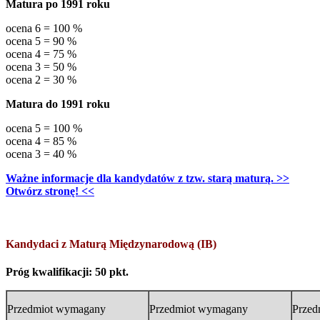
Matura po 1991 roku
ocena 6 = 100 %
ocena 5 = 90 %
ocena 4 = 75 %
ocena 3 = 50 %
ocena 2 = 30 %
Matura do 1991 roku
ocena 5 = 100 %
ocena 4 = 85 %
ocena 3 = 40 %
Ważne informacje dla kandydatów z tzw. starą maturą. >>
Otwórz stronę! <<
Kandydaci z Maturą Międzynarodową (IB)
Próg kwalifikacji: 50 pkt.
Przedmiot wymagany
Przedmiot wymagany
Przed