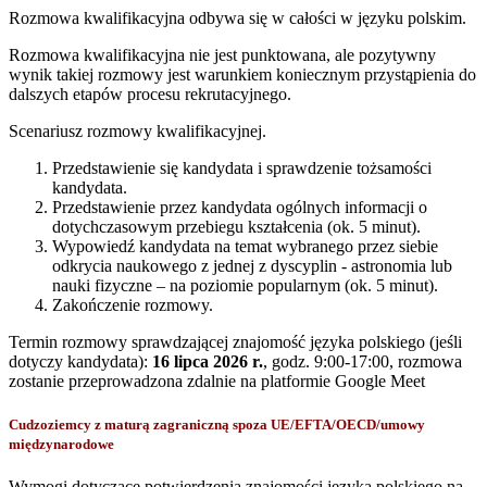
Rozmowa kwalifikacyjna odbywa się w całości w języku polskim.
Rozmowa kwalifikacyjna nie jest punktowana, ale pozytywny
wynik takiej rozmowy jest warunkiem koniecznym przystąpienia do
dalszych etapów procesu rekrutacyjnego.
Scenariusz rozmowy kwalifikacyjnej.
Przedstawienie się kandydata i sprawdzenie tożsamości
kandydata.
Przedstawienie przez kandydata ogólnych informacji o
dotychczasowym przebiegu kształcenia (ok. 5 minut).
Wypowiedź kandydata na temat wybranego przez siebie
odkrycia naukowego z jednej z dyscyplin - astronomia lub
nauki fizyczne – na poziomie popularnym (ok. 5 minut).
Zakończenie rozmowy.
Termin rozmowy sprawdzającej znajomość języka polskiego (jeśli
dotyczy kandydata):
16 lipca 2026 r.
, godz. 9:00-17:00, rozmowa
zostanie przeprowadzona zdalnie na platformie Google Meet
Cudzoziemcy z maturą zagraniczną spoza UE/EFTA/OECD/umowy
międzynarodowe
Wymogi dotyczące potwierdzenia znajomości języka polskiego na