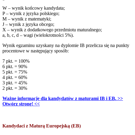
W – wynik końcowy kandydata;
P – wynik z języka polskiego;
M – wynik z matematyki;
J – wynik z języka obcego;
X – wynik z dodatkowego przedmiotu maturalnego;
a, b, c, d – wagi (wielokrotności 5%).
Wynik egzaminu uzyskany na dyplomie IB przelicza się na punkty
procentowe w następujący sposób:
7 pkt. = 100%
6 pkt. = 90%
5 pkt. = 75%
4 pkt. = 60%
3 pkt. = 45%
2 pkt. = 30%
Ważne informacje dla kandydatów z maturami IB i EB. >>
Otwórz stronę! <<
Kandydaci z Maturą Europejską (EB)