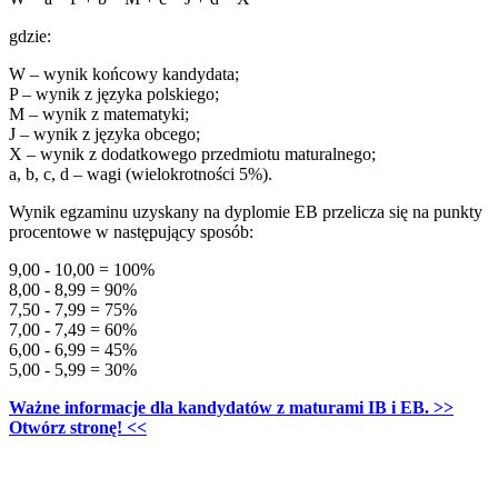
gdzie:
W – wynik końcowy kandydata;
P – wynik z języka polskiego;
M – wynik z matematyki;
J – wynik z języka obcego;
X – wynik z dodatkowego przedmiotu maturalnego;
a, b, c, d – wagi (wielokrotności 5%).
Wynik egzaminu uzyskany na dyplomie EB przelicza się na punkty
procentowe w następujący sposób:
9,00 - 10,00 = 100%
8,00 - 8,99 = 90%
7,50 - 7,99 = 75%
7,00 - 7,49 = 60%
6,00 - 6,99 = 45%
5,00 - 5,99 = 30%
Ważne informacje dla kandydatów z maturami IB i EB. >>
Otwórz stronę! <<