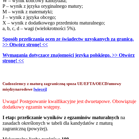
W – wynik końcowy kandydata;
P – wynik z języka oryginalnego matury;
M – wynik z matematyki;
J – wynik z języka obcego;
X – wynik z dodatkowego przedmiotu maturalnego;
a, b, c, d – wagi (wielokrotności 5%).
Sposób przeliczania ocen ze świadectw uzyskanych za granicą.
>> Otwórz stronę! <<
Wymagania dotyczące znajomości języka polskiego. >> Otwórz
stronę! <<
Cudzoziemcy z maturą zagraniczną spoza UE/EFTA/OECD/umowy
międzynarodowe
[więcej]
Uwaga! Postępowanie kwalfikacyjne jest dwuetapowe. Obowiązuje
dodatkowy egzamin wstępny.
I etap:
przeliczanie wyników z egzaminów maturalnych
na
zasadach określonych w tabeli dla kandydatów z maturą
zagraniczną (powyżej).