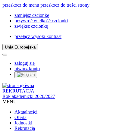
przeskocz do menu
przeskocz do treści strony
zmniejsz czcionkę
przywróć wielkość czcionki
zwiększ czcionkę
przełącz wysoki kontrast
Unia Europejska
zaloguj się
utwórz konto
REKRUTACJA
Rok akademicki 2026/2027
MENU
Aktualności
Oferta
Jednostki
Rekrutacja