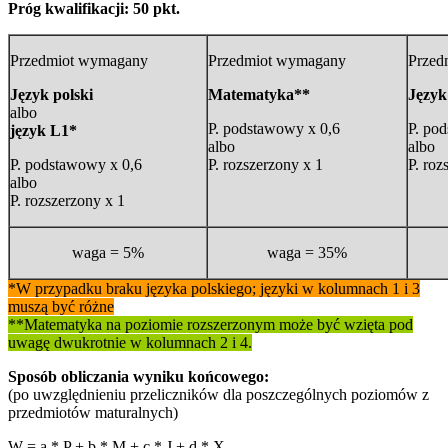
Próg kwalifikacji: 50 pkt.
Przedmiot wymagany
Przedmiot wymagany
Przed
Język polski
Matematyka**
Język
albo
P. podstawowy x 0,6
P. po
język L1*
albo
albo
P. podstawowy x 0,6
P. rozszerzony x 1
P. roz
albo
P. rozszerzony x 1
waga = 5%
waga = 35%
*W przypadku braku języka polskiego; języki w kolumnach 1 i 3
muszą być różne
**Matematyka na poziomie rozszerzonym może być wzięta pod
uwagę dwukrotnie w kolumnach 2 i 4.
Sposób obliczania wyniku końcowego:
(po uwzględnieniu przeliczników dla poszczególnych poziomów z
przedmiotów maturalnych)
W = a * P + b * M + c * J + d * X