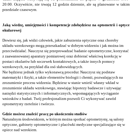
20:00. Oczywiście, nie trwają 12 godzin dziennie, ale są planowane w takim
przedziale czasowym.
Jaką wiedzę, umiejętności i kompetencje zdobędziesz na optometrii i optyce
okularowej
Dowiesz się, jak widzi człowiek, jakie zaburzenia optyczne oraz choroby
układu wzrokowego mogą przeszkadzać w dobrym widzeniu i jak można im
przeciwdziałać. Nauczysz się przeprowadzać badanie optometryczne, korzystać
z zaawansowanej aparatury pomiarowej oraz dobierać właściwą korekcję w
postaci okularów lub soczewek kontaktowych, a także innych pomocy
wzrokowych, na przykład dla osó słabowidzących.
Nie będziesz jednak tylko wykonawcą procedur. Nauczysz się podstaw
matematyki i fizyki, a także elementów biologii i chemii, pozwalających na
zrozumienie procesu widzenia. Będziesz w stanie wnieść własny wkład w
zrozumienie układu wzrokowego, stawiając hipotezy badawcze i używając
narzędzi statystycznych i informatycznych, wspomagających wyciąganie
wniosków z badań. Twój profesjonalizm pozwoli Ci wykonywać zawód
optometrysty rzetelnie i twórczo.
Gdzie możesz znaleźć pracę po ukończeniu studiów
Naturalnym środowiskiem, w którym można spotkać optometrystę, są salony
optyczne, gabinety optometryczne i placówki medyczne specjalizujące się w
opiece nad wzrokiem.