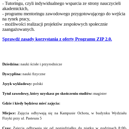
- Tutoringu, czyli indywidualnego wsparcia ze strony nauczycieli
akademickich,
- programu mentoringu zawodowego przygotowującego do wejścia
na rynek pracy,
- możliwości realizacji projektów zespołowych społecznie
zaangażowanych.
Sprawdź zasady korzystania z oferty Programu ZIP 2.0.
Dziedzina:
nauki ścisłe i przyrodnicze
Dyscyplina:
nauki fizyczne
Język wykładowy:
polski
Tytuł zawodowy, który uzyskasz po skończeniu studiów:
magister
Gdzie i kiedy będziesz mieć zajęcia:
Miejsce:
Zajęcia odbywają się na Kampusie Ochota, w budynku Wydziału
Fizyki przy ul. Pasteura 5
Czas:
Zajęcia odbywają się od poniedziałku do piątku w godzinach 8:00-