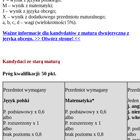
M – wynik z matematyki;
J – wynik z języka obcego;
X – wynik z dodatkowego przedmiotu maturalnego;
a, b, c, d – wagi (wielokrotności 5%).
Ważne informacje dla kandydatów z maturą dwujęzyczną z
języka obcego. >> Otwórz stronę! <<
Kandydaci ze starą maturą
Próg kwalifikacji: 50 pkt.
Przedmiot wymagany
Przedmiot wymagany
Przed
Język polski
Matematyka*
Jeden
j. ang
P. podstawowy x 0,6
P. podstawowy x 0,6
j. nie
albo
albo
j. wło
P. rozszerzony x 1
P. rozszerzony x 1
albo
albo
P. po
brak poziomu x 0,8
brak poziomu x 0,8
albo
P. roz