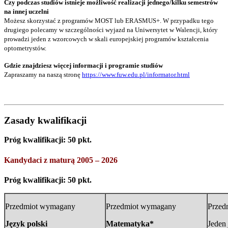
Czy podczas studiów istnieje możliwość realizacji jednego/kilku semestrów
na innej uczelni
Możesz skorzystać z programów MOST lub ERASMUS+. W przypadku tego
drugiego polecamy w szczególności wyjazd na Uniwersytet w Walencji, który
prowadzi jeden z wzorcowych w skali europejskiej programów kształcenia
optometrystów.
Gdzie znajdziesz więcej informacji i programie studiów
Zapraszamy na naszą stronę
https://www.fuw.edu.pl/informator.html
Zasady kwalifikacji
Próg kwalifikacji: 50 pkt.
Kandydaci z maturą 2005 – 2026
Próg kwalifikacji: 50 pkt.
Przedmiot wymagany
Przedmiot wymagany
Przed
Język polski
Matematyka*
Jeden