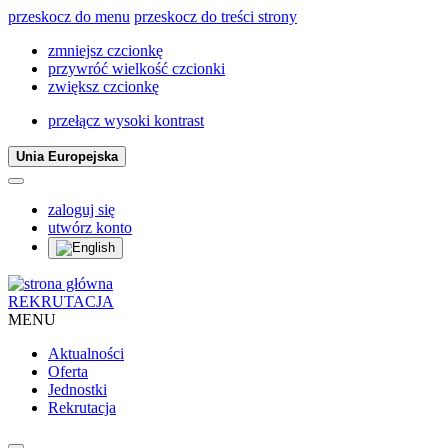
przeskocz do menu
przeskocz do treści strony
zmniejsz czcionkę
przywróć wielkość czcionki
zwiększ czcionkę
przełącz wysoki kontrast
Unia Europejska
zaloguj się
utwórz konto
REKRUTACJA
MENU
Aktualności
Oferta
Jednostki
Rekrutacja