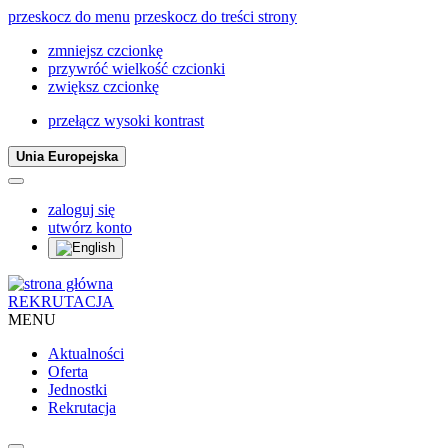
przeskocz do menu
przeskocz do treści strony
zmniejsz czcionkę
przywróć wielkość czcionki
zwiększ czcionkę
przełącz wysoki kontrast
Unia Europejska
zaloguj się
utwórz konto
REKRUTACJA
MENU
Aktualności
Oferta
Jednostki
Rekrutacja