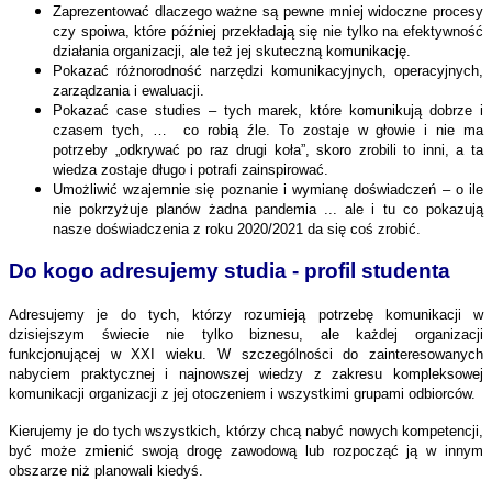
Zaprezentować dlaczego ważne są pewne mniej widoczne procesy
czy spoiwa, które później przekładają się nie tylko na efektywność
działania organizacji, ale też jej skuteczną komunikację.
Pokazać różnorodność narzędzi komunikacyjnych, operacyjnych,
zarządzania i ewaluacji.
Pokazać case studies – tych marek, które komunikują dobrze i
czasem tych, … co robią źle. To zostaje w głowie i nie ma
potrzeby „odkrywać po raz drugi koła”, skoro zrobili to inni, a ta
wiedza zostaje długo i potrafi zainspirować.
Umożliwić wzajemnie się poznanie i wymianę doświadczeń – o ile
nie pokrzyżuje planów żadna pandemia ... ale i tu co pokazują
nasze doświadczenia z roku 2020/2021 da się coś zrobić.
Do kogo adresujemy studia - profil studenta
Adresujemy je do tych, którzy rozumieją potrzebę komunikacji w
dzisiejszym świecie nie tylko biznesu, ale każdej organizacji
funkcjonującej w XXI wieku. W szczególności do zainteresowanych
nabyciem praktycznej i najnowszej wiedzy z zakresu kompleksowej
komunikacji organizacji z jej otoczeniem i wszystkimi grupami odbiorców.
Kierujemy je do tych wszystkich, którzy chcą nabyć nowych kompetencji,
być może zmienić swoją drogę zawodową lub rozpocząć ją w innym
obszarze niż planowali kiedyś.