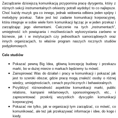
Zarządzanie dzisiejszą komunikacją przypomina pracę dyrygenta, który z
różnych sekcji instrumentalnych orkiestry potrafi wydobyć to co najlepsze.
Choć każdy muzyk gra co innego, jednak widownia odbiera jeden spójny i
melodyjny przekaz. Takie jest też zadanie komunikacji korporacyjnej,
która integruje w sobie wiele form komunikacji łącząc je w jeden przekaz i
zarządzając jego elementami. Ćwiczenie na tych „instrumentach”,
umiejętność ich powiązania i możliwościach wykorzystania zarówno w
biznesie, jak i w instytucjach czy jednostkach samorządowych oraz
innych organizacjach, to właśnie program naszych rocznych studiów
podyplomowych.
Cele studiów
Pokazać pewną Big Idea, główną koncepcję budowy i przekazu
marki, bo w dużej mierze o markach będziemy tu mówić.
Zainspirować Was do działań i pracy w komunikacji i pokazać jak
jest to szeroki obszar, gdzie pracę mogą znaleźć osoby o różnej
wiedzy, umiejętnościach, cenach psychicznych i behawioralnych.
Przybliżyć różnorodność aspektów komunikacji marki, public
relations, kampanii reklamowych, sponsoringowych, etc., i
zaprezentować przekrój wszystkich dyscyplin komunikacji
korporacyjnej.
Pokazać nie tylko, jak w organizacji tym zarządzać, co mówić, co
komunikować, ale też jak przekazywać informacje i idee, do kogo i
kiedy.