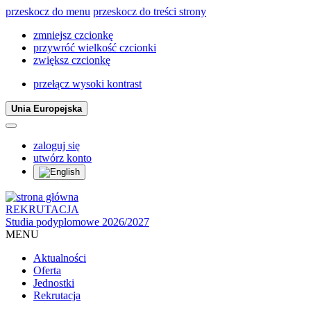
przeskocz do menu
przeskocz do treści strony
zmniejsz czcionkę
przywróć wielkość czcionki
zwiększ czcionkę
przełącz wysoki kontrast
Unia Europejska
zaloguj się
utwórz konto
REKRUTACJA
Studia podyplomowe 2026/2027
MENU
Aktualności
Oferta
Jednostki
Rekrutacja