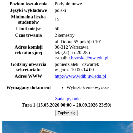
Poziom kształcenia
Podyplomowe
Języki wykładowe
polski
Minimalna liczba
15
studentów
Limit miejsc
50
Czas trwania
2 semestry
ul. Dobra 55 pokój 0.101
Adres komisji
00-312 Warszawa
rekrutacyjnej
tel. (22) 55-20-285
e-mail:
r.brzoska@uw.edu.pl
Godziny otwarcia
poniedziałek - czwartek
sekretariatu
w godz. 10.00-14.00
Adres WWW
http://www.wdib.uw.edu.pl
Wymagany dokument
Wykształcenie wyższe
Zadaj pytanie
Tura 1 (15.05.2026 00:00 – 28.09.2026 23:59)
Zapisz się