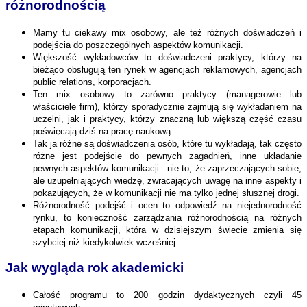
różnorodnością
Mamy tu ciekawy mix osobowy, ale też różnych doświadczeń i
podejścia do poszczególnych aspektów komunikacji.
Większość wykładowców to doświadczeni praktycy, którzy na
bieżąco obsługują ten rynek w agencjach reklamowych, agencjach
public relations, korporacjach.
Ten mix osobowy to zarówno praktycy (managerowie lub
właściciele firm), którzy sporadycznie zajmują się wykładaniem na
uczelni, jak i praktycy, którzy znaczną lub większą część czasu
poświęcają dziś na pracę naukową.
Tak ja różne są doświadczenia osób, które tu wykładają, tak często
różne jest podejście do pewnych zagadnień, inne układanie
pewnych aspektów komunikacji - nie to, że zaprzeczających sobie,
ale uzupełniających wiedzę, zwracających uwagę na inne aspekty i
pokazujących, że w komunikacji nie ma tylko jednej słusznej drogi.
Różnorodność podejść i ocen to odpowiedź na niejednorodność
rynku, to konieczność zarządzania różnorodnością na różnych
etapach komunikacji, która w dzisiejszym świecie zmienia się
szybciej niż kiedykolwiek wcześniej.
Jak wygląda rok akademicki
Całość programu to 200 godzin dydaktycznych czyli 45