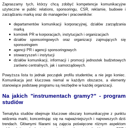
Zapraszamy tych, którzy chcą zdobyć kompetencje komunikacyjne
użyteczne w public relations, sponsoringu, CSR, reklamie, budowie i
zarządzaniu marką oraz do managerów i pracowników:
departamentów komunikacji korporacyjnej, działów zarządzania
marką
komórek PR w korporacjach, instytucjach i organizacjach
działów sponsoringowych oraz organizacji zajmujących się
sponsoringiem
agencji PR i agencji sponsoringowych
stowarzyszeń i instytucji
działów komunikacji, informacji i promocji jednostek budżetowych
zarówno centralnych, jak i samorządowych.
Powyższa lista to jednak początek profilu studentów, a nie jego koniec.
Komunikacja jest kluczowa niemal w każdym obszarze, a elementy
stanowiące podstawę programu są niezbędne w każdej organizacji.
Na jakich "instrumentach gramy?" - program
studiów
Tematyka studiów obejmuje kluczowe obszary komunikacyjne z punktu
widzenia marki, koncentrując się na najważniejszych i najnowszych dziś
trendach. Głównymi filarami są zajęcia poświęcone różnym aspektom