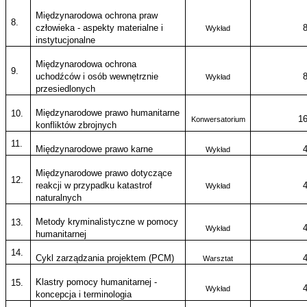
Międzynarodowa ochrona praw
8.
człowieka - aspekty materialne i
Wykład
instytucjonalne
Międzynarodowa ochrona
9.
uchodźców i osób wewnętrznie
Wykład
przesiedlonych
Międzynarodowe prawo humanitarne
10.
1
Konwersatorium
konfliktów zbrojnych
11.
Międzynarodowe prawo karne
Wykład
Międzynarodowe prawo dotyczące
12.
reakcji w przypadku katastrof
Wykład
naturalnych
Metody kryminalistyczne w pomocy
13.
Wykład
humanitarnej
14.
Cykl zarządzania projektem (PCM)
Warsztat
Klastry pomocy humanitarnej -
15.
Wykład
koncepcja i terminologia