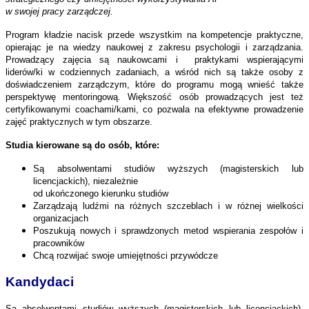
w swojej pracy zarządczej.
Program kładzie nacisk przede wszystkim na kompetencje praktyczne,
opierając je na wiedzy naukowej z zakresu psychologii i zarządzania.
Prowadzący zajęcia są naukowcami i praktykami wspierającymi
liderów/ki w codziennych zadaniach, a wśród nich są także osoby z
doświadczeniem zarządczym, które do programu mogą wnieść także
perspektywę mentoringową. Większość osób prowadzących jest też
certyfikowanymi coachami/kami, co pozwala na efektywne prowadzenie
zajęć praktycznych w tym obszarze.
Studia kierowane są do osób, które:
Są absolwentami studiów wyższych (magisterskich lub
licencjackich), niezależnie
od ukończonego kierunku studiów
Zarządzają ludźmi na różnych szczeblach i w różnej wielkości
organizacjach
Poszukują nowych i sprawdzonych metod wspierania zespołów i
pracowników
Chcą rozwijać swoje umiejętności przywódcze
Kandydaci
Są absolwentami studiów wyższych (magisterskich lub licencjackich),