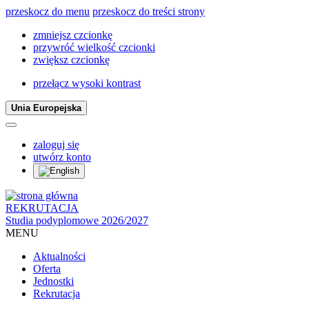
przeskocz do menu
przeskocz do treści strony
zmniejsz czcionkę
przywróć wielkość czcionki
zwiększ czcionkę
przełącz wysoki kontrast
Unia Europejska
zaloguj się
utwórz konto
REKRUTACJA
Studia podyplomowe 2026/2027
MENU
Aktualności
Oferta
Jednostki
Rekrutacja