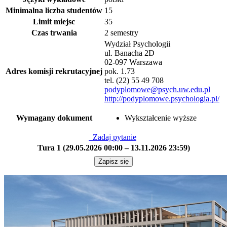
Minimalna liczba studentów
15
Limit miejsc
35
Czas trwania
2 semestry
Wydział Psychologii
ul. Banacha 2D
02-097 Warszawa
Adres komisji rekrutacyjnej
pok. 1.73
tel. (22) 55 49 708
podyplomowe@psych.uw.edu.pl
http://podyplomowe.psychologia.pl/
Wymagany dokument
Wykształcenie wyższe
Zadaj pytanie
Tura 1 (29.05.2026 00:00 – 13.11.2026 23:59)
Zapisz się