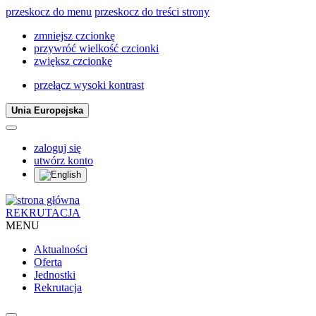
przeskocz do menu
przeskocz do treści strony
zmniejsz czcionkę
przywróć wielkość czcionki
zwiększ czcionkę
przełącz wysoki kontrast
Unia Europejska
zaloguj się
utwórz konto
REKRUTACJA
MENU
Aktualności
Oferta
Jednostki
Rekrutacja