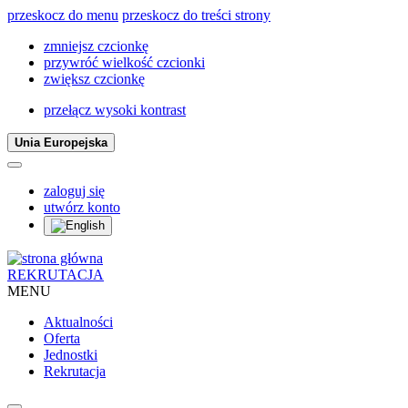
przeskocz do menu
przeskocz do treści strony
zmniejsz czcionkę
przywróć wielkość czcionki
zwiększ czcionkę
przełącz wysoki kontrast
Unia Europejska
zaloguj się
utwórz konto
REKRUTACJA
MENU
Aktualności
Oferta
Jednostki
Rekrutacja