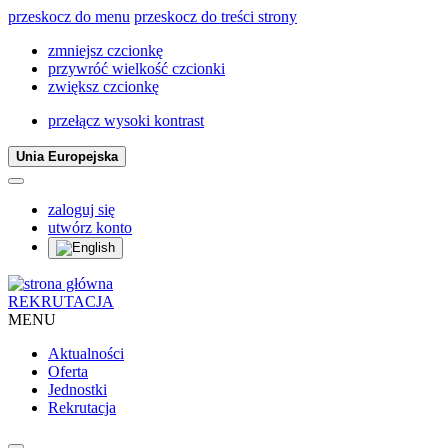
przeskocz do menu
przeskocz do treści strony
zmniejsz czcionkę
przywróć wielkość czcionki
zwiększ czcionkę
przełącz wysoki kontrast
Unia Europejska
zaloguj się
utwórz konto
REKRUTACJA
MENU
Aktualności
Oferta
Jednostki
Rekrutacja