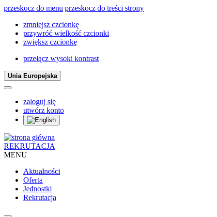
przeskocz do menu
przeskocz do treści strony
zmniejsz czcionkę
przywróć wielkość czcionki
zwiększ czcionkę
przełącz wysoki kontrast
Unia Europejska
zaloguj się
utwórz konto
REKRUTACJA
MENU
Aktualności
Oferta
Jednostki
Rekrutacja