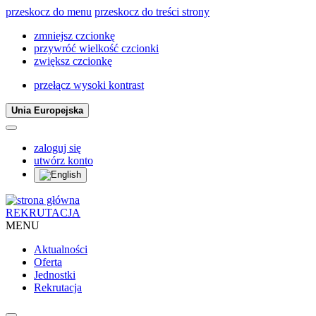
przeskocz do menu
przeskocz do treści strony
zmniejsz czcionkę
przywróć wielkość czcionki
zwiększ czcionkę
przełącz wysoki kontrast
Unia Europejska
zaloguj się
utwórz konto
REKRUTACJA
MENU
Aktualności
Oferta
Jednostki
Rekrutacja