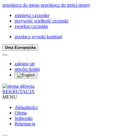
przeskocz do menu
przeskocz do treści strony
zmniejsz czcionkę
przywróć wielkość czcionki
zwiększ czcionkę
przełącz wysoki kontrast
Unia Europejska
zaloguj się
utwórz konto
REKRUTACJA
MENU
Aktualności
Oferta
Jednostki
Rekrutacja