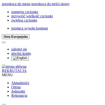
przeskocz do menu
przeskocz do treści strony
zmniejsz czcionkę
przywróć wielkość czcionki
zwiększ czcionkę
przełącz wysoki kontrast
Unia Europejska
zaloguj się
utwórz konto
REKRUTACJA
MENU
Aktualności
Oferta
Jednostki
Rekrutacja