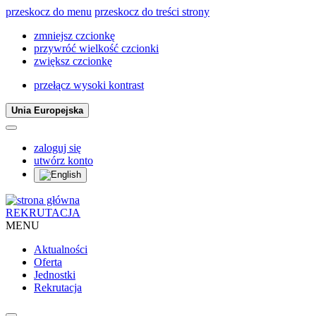
przeskocz do menu
przeskocz do treści strony
zmniejsz czcionkę
przywróć wielkość czcionki
zwiększ czcionkę
przełącz wysoki kontrast
Unia Europejska
zaloguj się
utwórz konto
REKRUTACJA
MENU
Aktualności
Oferta
Jednostki
Rekrutacja