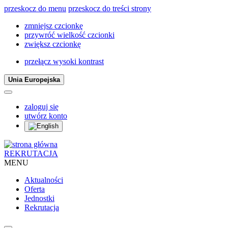
przeskocz do menu
przeskocz do treści strony
zmniejsz czcionkę
przywróć wielkość czcionki
zwiększ czcionkę
przełącz wysoki kontrast
Unia Europejska
zaloguj się
utwórz konto
REKRUTACJA
MENU
Aktualności
Oferta
Jednostki
Rekrutacja