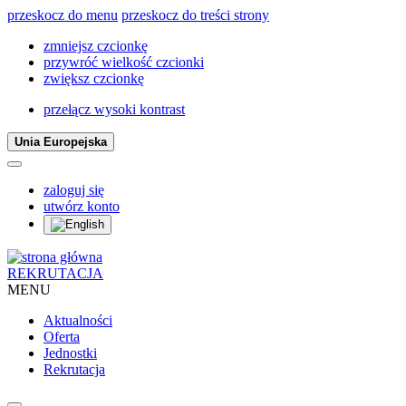
przeskocz do menu
przeskocz do treści strony
zmniejsz czcionkę
przywróć wielkość czcionki
zwiększ czcionkę
przełącz wysoki kontrast
Unia Europejska
zaloguj się
utwórz konto
REKRUTACJA
MENU
Aktualności
Oferta
Jednostki
Rekrutacja