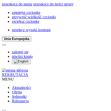
przeskocz do menu
przeskocz do treści strony
zmniejsz czcionkę
przywróć wielkość czcionki
zwiększ czcionkę
przełącz wysoki kontrast
Unia Europejska
zaloguj się
utwórz konto
REKRUTACJA
MENU
Aktualności
Oferta
Jednostki
Rekrutacja