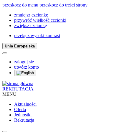
przeskocz do menu
przeskocz do treści strony
zmniejsz czcionkę
przywróć wielkość czcionki
zwiększ czcionkę
przełącz wysoki kontrast
Unia Europejska
zaloguj się
utwórz konto
REKRUTACJA
MENU
Aktualności
Oferta
Jednostki
Rekrutacja