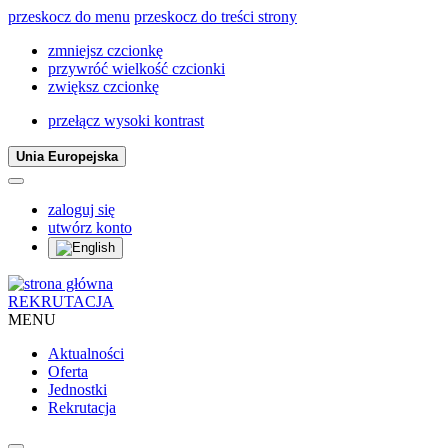
przeskocz do menu
przeskocz do treści strony
zmniejsz czcionkę
przywróć wielkość czcionki
zwiększ czcionkę
przełącz wysoki kontrast
Unia Europejska
zaloguj się
utwórz konto
REKRUTACJA
MENU
Aktualności
Oferta
Jednostki
Rekrutacja