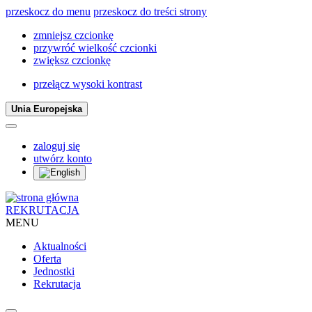
przeskocz do menu
przeskocz do treści strony
zmniejsz czcionkę
przywróć wielkość czcionki
zwiększ czcionkę
przełącz wysoki kontrast
Unia Europejska
zaloguj się
utwórz konto
REKRUTACJA
MENU
Aktualności
Oferta
Jednostki
Rekrutacja