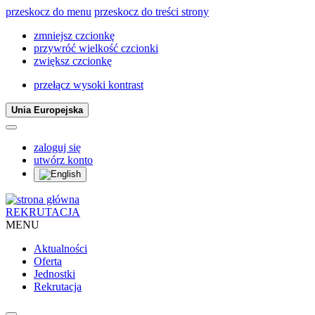
przeskocz do menu
przeskocz do treści strony
zmniejsz czcionkę
przywróć wielkość czcionki
zwiększ czcionkę
przełącz wysoki kontrast
Unia Europejska
zaloguj się
utwórz konto
REKRUTACJA
MENU
Aktualności
Oferta
Jednostki
Rekrutacja