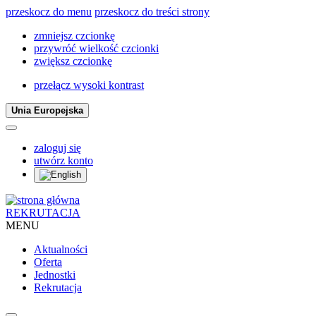
przeskocz do menu
przeskocz do treści strony
zmniejsz czcionkę
przywróć wielkość czcionki
zwiększ czcionkę
przełącz wysoki kontrast
Unia Europejska
zaloguj się
utwórz konto
REKRUTACJA
MENU
Aktualności
Oferta
Jednostki
Rekrutacja