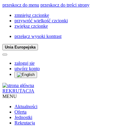
przeskocz do menu
przeskocz do treści strony
zmniejsz czcionkę
przywróć wielkość czcionki
zwiększ czcionkę
przełącz wysoki kontrast
Unia Europejska
zaloguj się
utwórz konto
REKRUTACJA
MENU
Aktualności
Oferta
Jednostki
Rekrutacja