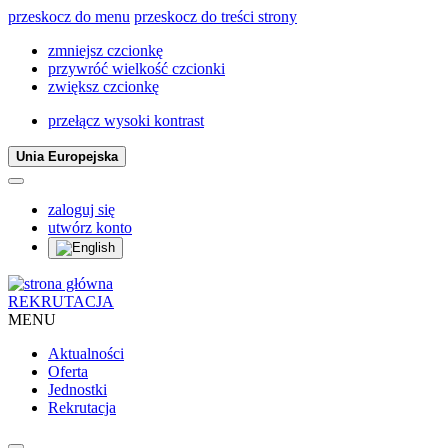
przeskocz do menu
przeskocz do treści strony
zmniejsz czcionkę
przywróć wielkość czcionki
zwiększ czcionkę
przełącz wysoki kontrast
Unia Europejska
zaloguj się
utwórz konto
REKRUTACJA
MENU
Aktualności
Oferta
Jednostki
Rekrutacja