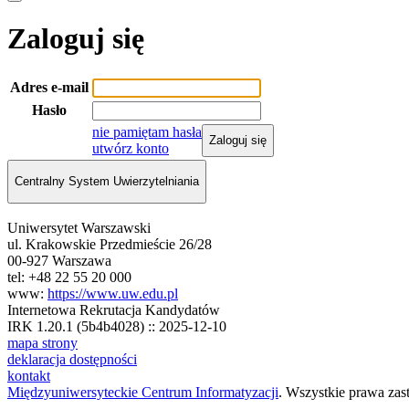
Zaloguj się
Adres e-mail
Hasło
nie pamiętam hasła
Zaloguj się
utwórz konto
Centralny System Uwierzytelniania
Uniwersytet Warszawski
ul. Krakowskie Przedmieście 26/28
00-927 Warszawa
tel: +48 22 55 20 000
www:
https://www.uw.edu.pl
Internetowa Rekrutacja Kandydatów
IRK 1.20.1 (5b4b4028) :: 2025-12-10
mapa strony
deklaracja dostępności
kontakt
Międzyuniwersyteckie Centrum Informatyzacji
. Wszystkie prawa zas