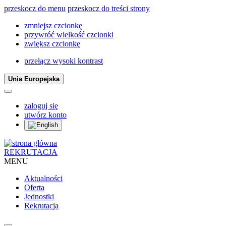
przeskocz do menu
przeskocz do treści strony
zmniejsz czcionkę
przywróć wielkość czcionki
zwiększ czcionkę
przełącz wysoki kontrast
Unia Europejska
zaloguj się
utwórz konto
REKRUTACJA
MENU
Aktualności
Oferta
Jednostki
Rekrutacja