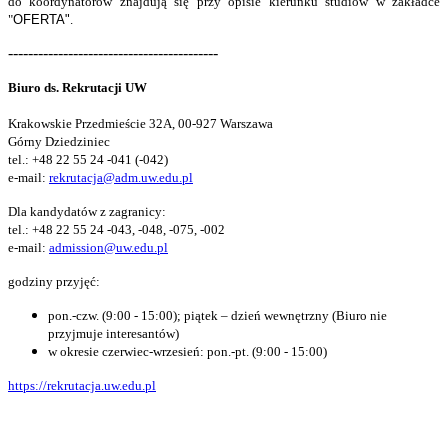
do koordynatorów znajdują się przy opisie kierunku studiów w zakładce
"
OFERTA"
.
------------------------------------------
Biuro ds. Rekrutacji UW
Krakowskie Przedmieście 32A, 00-927 Warszawa
Górny Dziedziniec
tel.: +48 22 55 24 -041 (-042)
e-mail:
rekrutacja@adm.uw.edu.pl
Dla kandydatów z zagranicy:
tel.: +48 22 55 24
-043, -048, -075
, -002
e-mail:
admission@uw.edu.pl
godziny przyjęć:
pon.-czw. (9:00 - 15:00); piątek – dzień wewnętrzny (Biuro nie
przyjmuje interesantów)
w okresie czerwiec-wrzesień:
pon.-pt. (9:00 - 15:00)
https://rekrutacja.uw.edu.pl