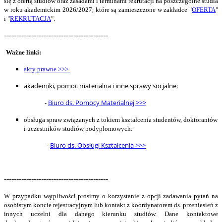
się z ofertą studiów oraz zasadami i terminami rekrutacji na poszczególne studia
w roku akademickim 2026/2027
, które są zamieszczone w zakładce "
OFERTA
"
i "
REKRUTACJA
".
------------------------------------------
Ważne linki:
akty prawne >>>
akademiki
,
pomoc materialna
i
inne sprawy socjalne:
-
Biuro ds. Pomocy Materialnej >>>
obsługa spraw związanych z tokiem kształcenia studentów, doktorantów
i uczestników studiów podyplomowych:
-
Biuro ds. Obsługi Kształcenia >>>
------------------------------------------
W przypadku wątpliwości prosimy o korzystanie z opcji zadawania pytań na
osobistym koncie rejestracyjnym lub kontakt z koordynatorem ds. przeniesień z
innych
uczelni dla danego kierunku studiów
. Dane kontaktowe