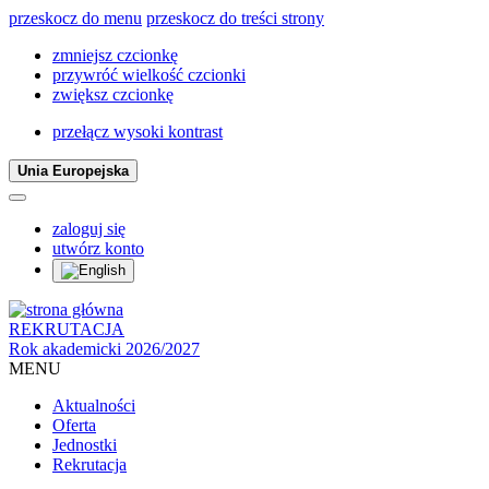
przeskocz do menu
przeskocz do treści strony
zmniejsz czcionkę
przywróć wielkość czcionki
zwiększ czcionkę
przełącz wysoki kontrast
Unia Europejska
zaloguj się
utwórz konto
REKRUTACJA
Rok akademicki 2026/2027
MENU
Aktualności
Oferta
Jednostki
Rekrutacja