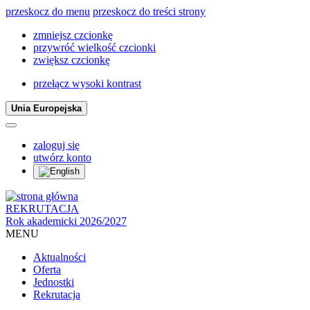
przeskocz do menu
przeskocz do treści strony
zmniejsz czcionkę
przywróć wielkość czcionki
zwiększ czcionkę
przełącz wysoki kontrast
Unia Europejska
zaloguj się
utwórz konto
REKRUTACJA
Rok akademicki 2026/2027
MENU
Aktualności
Oferta
Jednostki
Rekrutacja