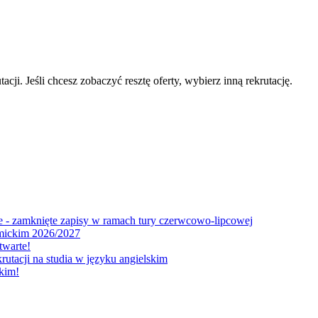
acji. Jeśli chcesz zobaczyć resztę oferty, wybierz inną rekrutację.
skie - zamknięte zapisy w ramach tury czerwcowo-lipcowej
emickim 2026/2027
twarte!
utacji na studia w języku angielskim
skim!