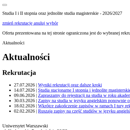
Studia I i II stopnia oraz jednolite studia magisterskie - 2026/2027
zmień rekrutację
anuluj wybór
Oferta prezentowana na tej stronie ograniczona jest do wybranej rekrut
Aktualności
Aktualności
Rekrutacja
27.07.2026 |
Wyniki rekrutacji oraz dalsze kroki
14.07.2026 |
Studia stacjonarne I stopnia i jednolite magister
09.06.2026 |
Zapraszamy do rejestracji na studia w roku akad
30.03.2026 |
Zapisy na studia w języku angielskim ponownie o
18.02.2026 |
Wkrótce zakończenie zapisów w ramach I tury rekr
02.02.2026 |
Ruszają zapisy na część studiów w języku angiel
Uniwersytet Warszawski