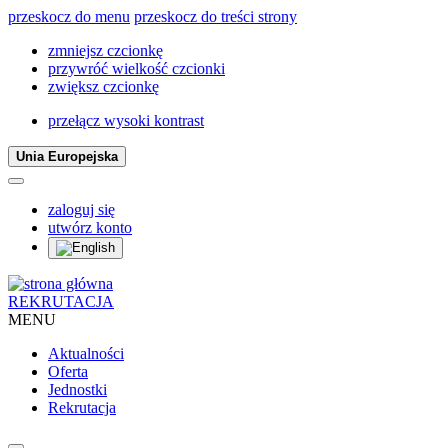
przeskocz do menu
przeskocz do treści strony
zmniejsz czcionkę
przywróć wielkość czcionki
zwiększ czcionkę
przełącz wysoki kontrast
Unia Europejska
zaloguj się
utwórz konto
REKRUTACJA
MENU
Aktualności
Oferta
Jednostki
Rekrutacja