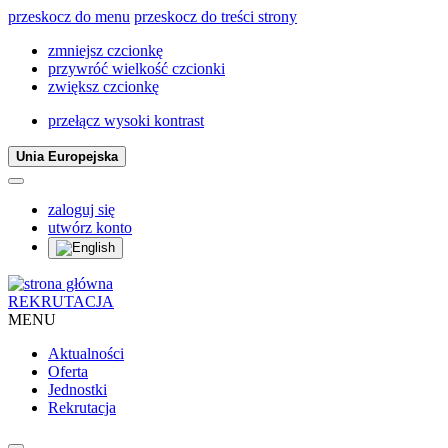
przeskocz do menu
przeskocz do treści strony
zmniejsz czcionkę
przywróć wielkość czcionki
zwiększ czcionkę
przełącz wysoki kontrast
Unia Europejska
zaloguj się
utwórz konto
REKRUTACJA
MENU
Aktualności
Oferta
Jednostki
Rekrutacja