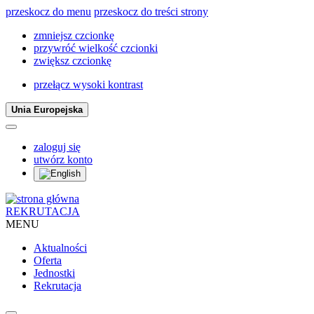
przeskocz do menu
przeskocz do treści strony
zmniejsz czcionkę
przywróć wielkość czcionki
zwiększ czcionkę
przełącz wysoki kontrast
Unia Europejska
zaloguj się
utwórz konto
REKRUTACJA
MENU
Aktualności
Oferta
Jednostki
Rekrutacja