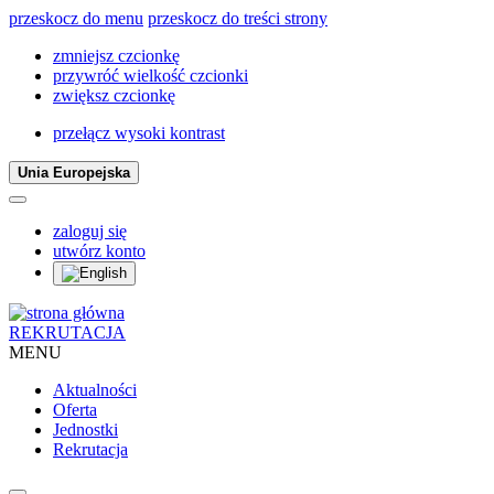
przeskocz do menu
przeskocz do treści strony
zmniejsz czcionkę
przywróć wielkość czcionki
zwiększ czcionkę
przełącz wysoki kontrast
Unia Europejska
zaloguj się
utwórz konto
REKRUTACJA
MENU
Aktualności
Oferta
Jednostki
Rekrutacja